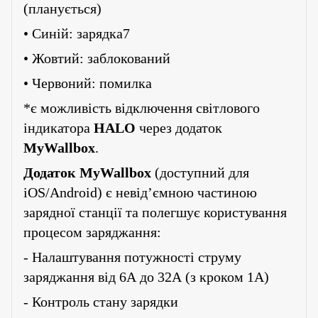
(планується)
• Синій: зарядка7
• Жовтий: заблокований
• Червоний: помилка
*є можливість відключення світлового
індикатора
HALO
через додаток
MyWallbox
.
Додаток
MyWallbox
(доступний для
iOS/Android) є невід’ємною частиною
зарядної станції та полегшує користування
процесом заряджання:
- Налаштування потужності струму
заряджання від 6А до 32А (з кроком 1А)
- Контроль стану зарядки