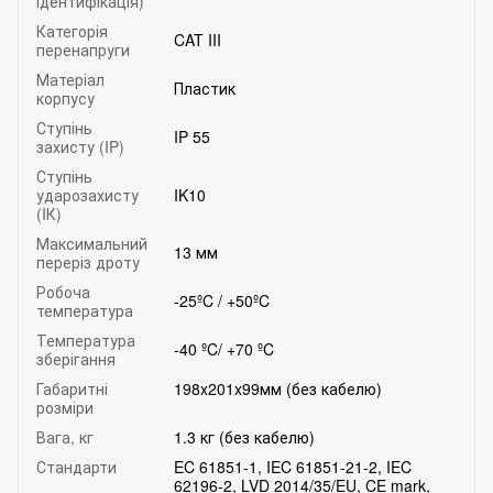
ідентифікація)
Категорія
CAT III
перенапруги
Матеріал
Пластик
корпусу
Ступінь
IP 55
захисту (IP)
Ступінь
ударозахисту
IK10
(IК)
Максимальний
13 мм
переріз дроту
Робоча
-25ºC / +50ºC
температура
Температура
-40 ºC/ +70 ºC
зберігання
Габаритні
198x201x99мм (без кабелю)
розміри
Вага, кг
1.3 кг (без кабелю)
Стандарти
EC 61851-1, IEC 61851-21-2, IEC
62196-2, LVD 2014/35/EU, CE mark,