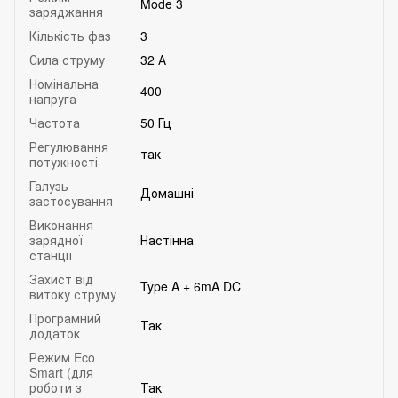
Mode 3
заряджання
Кількість фаз
3
Сила струму
32 А
Номінальна
400
напруга
Частота
50 Гц
Регулювання
так
потужності
Галузь
Домашні
застосування
Виконання
зарядної
Настінна
станції
Захист від
Type A + 6mA DC
витоку струму
Програмний
Так
додаток
Режим Eco
Smart (для
роботи з
Так