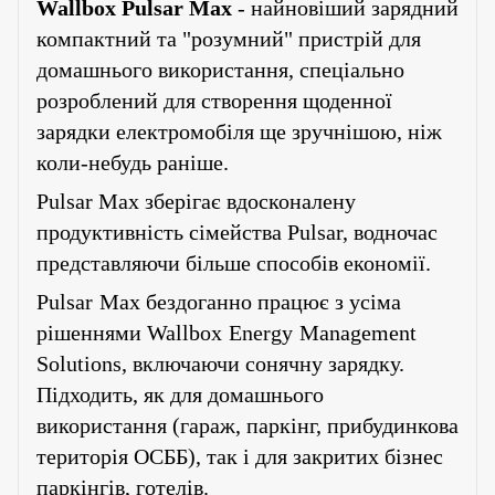
Wallbox Pulsar Max
- найновіший зарядний
компактн
ий
та "розумн
ий
"
пристрій для
домашнього використання, спеціально
розроблений для створення щоденної
зарядки електромобіля ще зручнішою, ніж
коли-небудь раніше.
Pulsar Max зберігає вдосконалену
продуктивність сімейства Pulsar, водночас
представляючи більше способів економії
.
Pulsar
Max
бездоганно працює з усіма
рішеннями
Wallbox
Energy
Management
Solutions
, включаючи сонячну зарядку.
Підходить, як для домашнього
використання (гараж, паркінг, прибудинкова
територія ОСББ), так і для закритих бізнес
паркінгів, готелів.