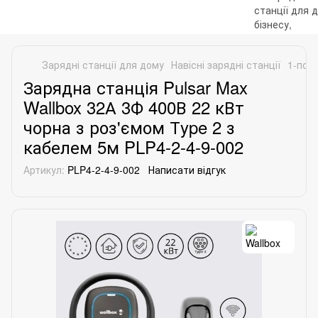
Зарядні станції для дому
Навісні зарядні станції
1-порт
Зарядна станція Pulsar Max
Wallbox 32А 3Ф 400В 22 кВт
чорна з роз'ємом Тype 2 з
кабелем 5м PLP4-2-4-9-002
Артикул:
PLP4-2-4-9-002
Написати відгук