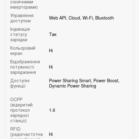
сонячними
інверторами)
Управління
Web API, Cloud, Wi-Fi, Bluetooth
доступом
Індикація
статусу
Так
зарядки
Кольоровий
Ні
екран
Відображення
потужності
Ні
заряджання
Доступні
Power Sharing Smart, Power Boost,
функції
Dynamic Power Sharing
OCPP
(відкритий
протокол
1.6
зарядної
станції)
RFID
(радіочастотна
Ні