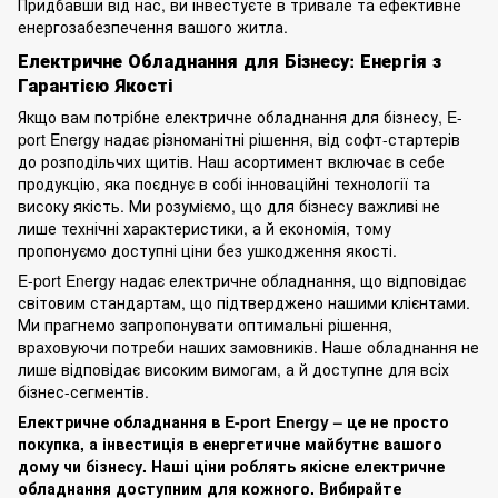
Придбавши від нас, ви інвестуєте в тривале та ефективне
енергозабезпечення вашого житла.
Електричне Обладнання для Бізнесу: Енергія з
Гарантією Якості
Якщо вам потрібне електричне обладнання для бізнесу, E-
port Energy надає різноманітні рішення, від софт-стартерів
до розподільчих щитів. Наш асортимент включає в себе
продукцію, яка поєднує в собі інноваційні технології та
високу якість. Ми розуміємо, що для бізнесу важливі не
лише технічні характеристики, а й економія, тому
пропонуємо доступні ціни без ушкодження якості.
E-port Energy надає електричне обладнання, що відповідає
світовим стандартам, що підтверджено нашими клієнтами.
Ми прагнемо запропонувати оптимальні рішення,
враховуючи потреби наших замовників. Наше обладнання не
лише відповідає високим вимогам, а й доступне для всіх
бізнес-сегментів.
Електричне обладнання в E-port Energy – це не просто
покупка, а інвестиція в енергетичне майбутнє вашого
дому чи бізнесу. Наші ціни роблять якісне електричне
обладнання доступним для кожного. Вибирайте