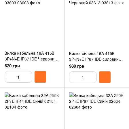
Вилка кабельна 16A 415В
Вилка силова 16A 415В
3P+N+E IP67 IDE Червоний
3P+N+E IP67 IDE силовий
03603
Червоний 03613
620 грн
989 грн