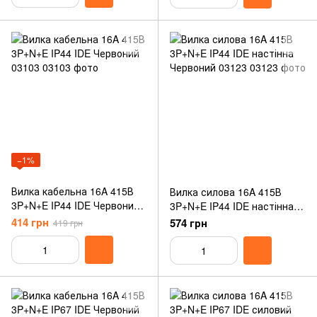
−1%
Вилка кабельна 16A 415В
Вилка силова 16A 415В
3P+N+E IP44 IDE Червоний
3P+N+E IP44 IDE настінна
03103
Червоний 03123
414 грн
574 грн
419 грн