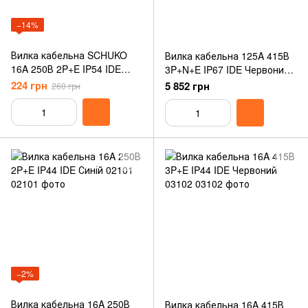
−14%
Вилка кабельна SCHUKO
Вилка кабельна 125A 415В
16A 250В 2P+E IP54 IDE
3P+N+E IP67 IDE Червоний
Чорний (115)
03656
224 грн
5 852 грн
260 грн
−2%
Вилка кабельна 16A 250В
Вилка кабельна 16A 415В