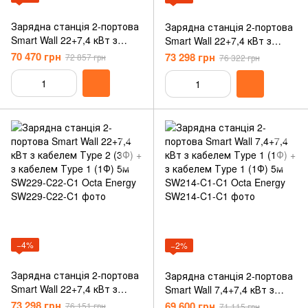
Зарядна станція 2-портова
Зарядна станція 2-портова
Smart Wall 22+7,4 кВт з
Smart Wall 22+7,4 кВт з
розеткою Type 2 (3Ф) та
кабелем Тype 2 (3Ф) + з
70 470 грн
73 298 грн
72 857 грн
76 322 грн
кабелем Type 2 (1Ф) 5м
кабелем Тype 2 (1Ф) 5м
SW229-S22-C2 Octa Energy
SW229-С22-C2 Octa Energy
−4%
−2%
Зарядна станція 2-портова
Зарядна станція 2-портова
Smart Wall 22+7,4 кВт з
Smart Wall 7,4+7,4 кВт з
кабелем Тype 2 (3Ф) + з
кабелем Тype 1 (1Ф) + з
73 298 грн
69 600 грн
76 151 грн
71 115 грн