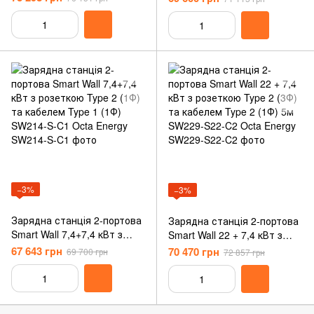
кабелем Тype 1 (1Ф) 5м
кабелем Тype 1 (1Ф) 5м
SW229-С22-C1 Octa Energy
SW214-C1-C1 Octa Energy
−3%
−3%
Зарядна станція 2-портова
Зарядна станція 2-портова
Smart Wall 7,4+7,4 кВт з
Smart Wall 22 + 7,4 кВт з
розеткою Type 2 (1Ф) та
розеткою Type 2 (3Ф) та
67 643 грн
70 470 грн
69 700 грн
72 857 грн
кабелем Type 1 (1Ф)
кабелем Type 2 (1Ф) 5м
SW214-S-C1 Octa Energy
SW229-S22-C2 Octa Energy