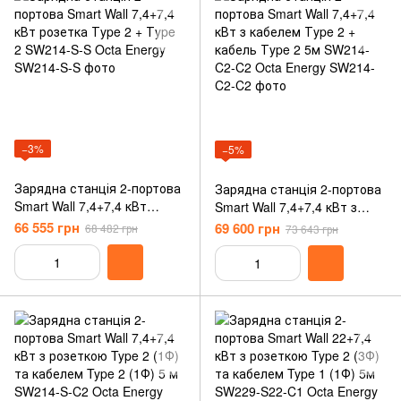
−3%
−5%
Зарядна станція 2-портова
Зарядна станція 2-портова
Smart Wall 7,4+7,4 кВт
Smart Wall 7,4+7,4 кВт з
розетка Тype 2 + Тype 2
кабелем Тype 2 + кабель
66 555 грн
69 600 грн
68 482 грн
73 643 грн
SW214-S-S Octa Energy
Тype 2 5м SW214-C2-C2
Octa Energy