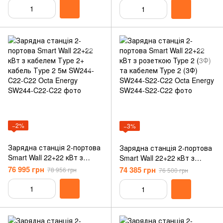
SW214-C1-C2 Octa Energy
−2%
−3%
Зарядна станція 2-портова
Зарядна станція 2-портова
Smart Wall 22+22 кВт з
Smart Wall 22+22 кВт з
кабелем Тype 2+ кабель
розеткою Type 2 (3Ф) та
76 995 грн
74 385 грн
78 956 грн
76 500 грн
Тype 2 5м SW244-C22-C22
кабелем Type 2 (3Ф) SW244-
Octa Energy
S22-C22 Octa Energy