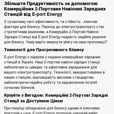
Збільште Продуктивність за допомогою
Комерційних 2-Портових Навісних Зарядних
Станцій від E-port Energy
У сучасному світі ефективність та стійкість - ключові
фактори для бізнесу. Перехід до електротранспорту стає
стратегічним рішенням, а Комерційні 2-Портові Навісні
Зарядні Станції від E-port Energy надають надійне рішення
для бізнесу. Чому варто звернути увагу на наші пропозиції?
Технології для Прогресивного Бізнесу
E-port Energy є лідером у наданні комерційних зарядних
станцій в Україні. Наші 2-портові навісні зарядні станції
забезпечують швидке та ефективне заряджання для
вашого електротранспорту. Технології, використовувані в
наших станціях, відповідають високим стандартам,
забезпечуючи надійну роботу та задоволення потреб
сучасних бізнесів.
Купуйте з Вигодою: Комерційні 2-Портові Зарядні
Станції за Доступною Ціною
При покупці обладнання для бізнесу одним із ключових
факторів є ціна. E-port Energy пропонує широкий вибір