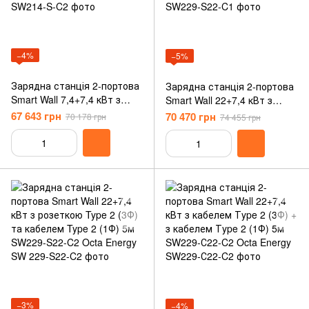
−4%
−5%
Зарядна станція 2-портова
Зарядна станція 2-портова
Smart Wall 7,4+7,4 кВт з
Smart Wall 22+7,4 кВт з
розеткою Type 2 (1Ф) та
розеткою Type 2 (3Ф) та
67 643 грн
70 470 грн
70 178 грн
74 455 грн
кабелем Type 2 (1Ф) 5 м
кабелем Type 1 (1Ф) 5м
SW214-S-C2 Octa Energy
SW229-S22-C1 Octa Energy
−3%
−4%