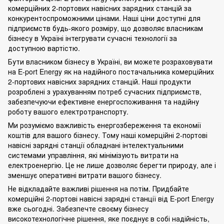
комерційних 2-портових навісних зарядних станцій за
конкурентоспроможними цінами. Наші ціни доступні для
підприємств будь-якого розміру, що дозволяє власникам
бізнесу в Україні інтегрувати сучасні технології за
доступною вартістю.
Бути власником бізнесу в Україні, ви можете розраховувати
на E-port Energy як на надійного постачальника комерційних
2-портових навісних зарядних станцій. Наші продукти
розроблені з урахуванням потреб сучасних підприємств,
забезпечуючи ефективне енергоспоживання та надійну
роботу вашого електротранспорту.
Ми розуміємо важливість енергозбереження та економії
коштів для вашого бізнесу. Тому наші комерційні 2-портові
навісні зарядні станції обладнані інтелектуальними
системами управління, які мінімізують витрати на
електроенергію. Це не лише дозволяє берегти природу, але і
зменшує оперативні витрати вашого бізнесу.
Не відкладайте важливі рішення на потім. Придбайте
комерційні 2-портові навісні зарядні станції від E-port Energy
вже сьогодні. Забезпечте своєму бізнесу
високотехнологічне рішення, яке поєднує в собі надійність,