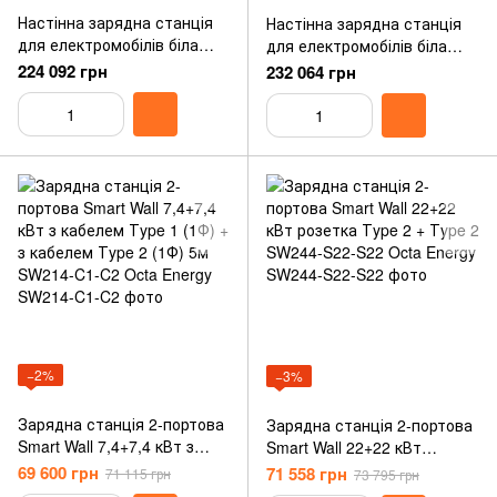
Настінна зарядна станція
Настінна зарядна станція
для електромобілів біла
для електромобілів біла
Ingerev Fusion Wall 400В
Ingerev Fusion Wall 400В
224 092 грн
232 064 грн
44кВт (22+22) з розеткою
44кВт (22+22) 2 роз'єми
Тype 2 + розеткою Type 2
Тype 2 з кабелем 5м
Ingeteam FW3MW‐S2S2
Ingeteam FW3MW‐C2C2‐DD
−2%
−3%
Зарядна станція 2-портова
Зарядна станція 2-портова
Smart Wall 7,4+7,4 кВт з
Smart Wall 22+22 кВт
кабелем Тype 1 (1Ф) + з
розетка Тype 2 + Тype 2
69 600 грн
71 558 грн
71 115 грн
73 795 грн
кабелем Тype 2 (1Ф) 5м
SW244-S22-S22 Octa Energy