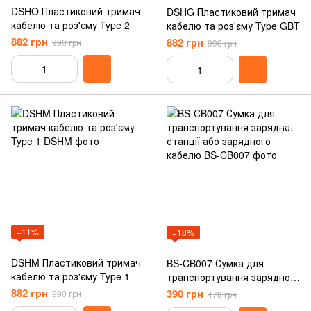
DSHO Пластиковий тримач
DSHG Пластиковий тримач
кабелю та роз'єму Type 2
кабелю та роз'єму Type GBT
882 грн
882 грн
990 грн
990 грн
−11%
−18%
DSHM Пластиковий тримач
BS-CB007 Сумка для
кабелю та роз'єму Type 1
транспортування зарядної
станції або зарядного
882 грн
390 грн
990 грн
478 грн
кабелю