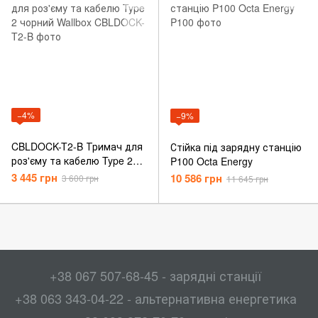
−4%
−9%
CBLDOCK-T2-B Тримач для
Стійка під зарядну станцію
роз'єму та кабелю Type 2
P100 Octa Energy
чорний Wallbox
3 445 грн
10 586 грн
3 600 грн
11 645 грн
+38 067 507-68-45 - зарядні станції
+38 063 343-04-22 - альтернативна енергетика