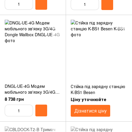
DNGL-UE-4G Модем
Стійка під зарядну станцію
мобільного зв'язку 3G/4G
K-BS1 Besen
Dongle Wallbox
8 738 грн
Ціну уточнюйте
Дізнатися ціну