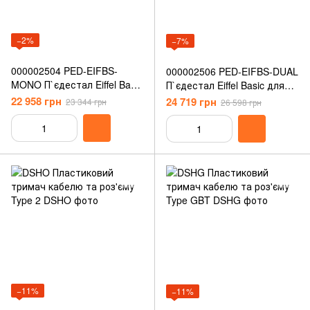
−2%
−7%
000002504 PED-EIFBS-
000002506 PED-EIFBS-DUAL
MONO П`єдестал Eiffel Basic
П`єдестал Eiffel Basic для
для серії Pulsar одинарний
серії Pulsar подвійний
22 958 грн
24 719 грн
23 344 грн
26 598 грн
Wallbox
Wallbox
−11%
−11%