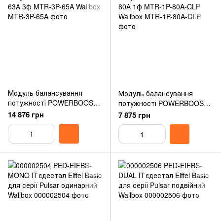
Модуль балансування
Модуль балансування
потужності POWERBOOST
потужності POWERBOOST
63А 3ф MTR-3P-65A Wallbox
80А 1ф MTR-1P-80A-CLP
14 876 грн
7 875 грн
Wallbox