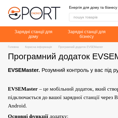
Перейти до основного контенту
Енергія для дому та бізнесу
Зарядні станції для
Зарядні станції для
дому
бізнесу
Головна
Корисна інформація
Програмний додаток EVSEMaster
Програмний додаток EVSEM
EVSEMaster.
Розумний контроль у вас під р
EVSEMaster
–
це мобільний додаток, який ств
підключається до вашої зарядної станції через
B
Android.
Основні функції
додатку: