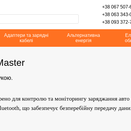
+38 067 507-6
+38 063 343-
+38 093 372-7
Адаптери та зарядні
Альтернативна
Ел
кабелі
енергія
об
aster
укою.
орено для контролю та моніторингу заряджання авто
luetooth
, що забезпечує безперебійну передачу дан