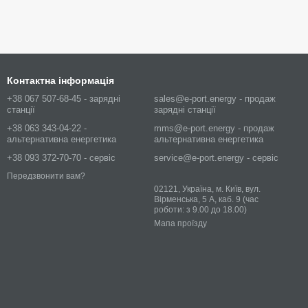
Контактна інформація
+38 067 507-68-45 - зарядні
sales@e-port.energy - продаж
станції
зарядні станції
+38 063 343-04-22 -
mms@e-port.energy - продаж
альтернативна енергетика
альтернативна енергетика
+38 093 372-70-70 - сервіс
service@e-port.energy - сервіс
Передзвонити вам?
02121, Україна, м. Київ, вул.
Вірменська, 5 А, каб. 9 (час
роботи: з 9.00 до 18.00)
Мапа проїзду