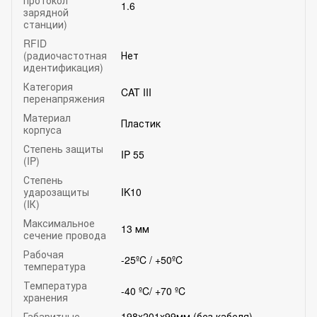
1.6
зарядной
станции)
RFID
(радиочастотная
Нет
идентификация)
Категория
CAT III
перенапряжения
Материал
Пластик
корпуса
Степень защиты
IP 55
(IP)
Степень
ударозащиты
IK10
(IК)
Максимальное
13 мм
сечение провода
Рабочая
-25ºC / +50ºC
температура
Температура
-40 ºC/ +70 ºC
хранения
Габаритные
198x201x99мм (без кабеля)