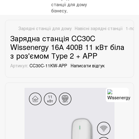
Зарядні станції для дому
Навісні зарядні станції
1-порт
Зарядна станція CC30C
Wissenergy 16А 400В 11 кВт біла
з роз'ємом Тype 2 + APP
Артикул:
CC30C-11KW-APP
Написати відгук