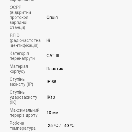
OCPP
(відкритий
протокол
Опція
зарядної
станції)
RFID
(радіочастотна
Ні
ідентифікація)
Категорія
CAT III
перенапруги
Матеріал
Пластик
корпусу
Ступінь
IP 66
захисту (IP)
Ступінь
ударозахисту
IK10
(IК)
Максимальний
10 мм
переріз дроту
Робоча
-25 ºC / +40 ºC
температура