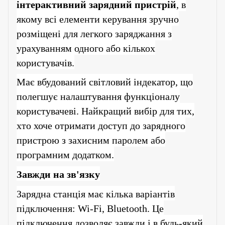
інтерактивний зарядний пристрій
, в
якому всі елементи керування зручно
розміщені для легкого заряджання з
урахуванням одного або кількох
користувачів.
Має вбудований світловий індекатор, що
полегшує налаштування функціоналу
користувачеві.
Найкращий вибір для тих,
хто хоче отримати доступ до зарядного
пристрою з захисним паролем або
програмн
им
додатк
ом
.
Завжди на зв'язку
Зарядна станція має кілька варіантів
підключення: Wi-Fi, Bluetooth. Це
підключення дозволяє завжди і в будь-який