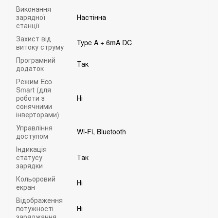
Виконання
зарядної
Настінна
станції
Захист від
Type A + 6mA DC
витоку струму
Програмний
Так
додаток
Режим Eco
Smart (для
роботи з
Ні
сонячними
інверторами)
Управління
Wi-Fi, Bluetooth
доступом
Індикація
статусу
Так
зарядки
Кольоровий
Ні
екран
Відображення
потужності
Ні
заряджання