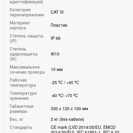
идентификация)
Категория
CAT III
перенапряжения
Материал
Пластик
корпуса
Степень защиты
IP 66
(IP)
Степень
ударозащиты
IK10
(IК)
Максимальное
10 мм
сечение провода
Рабочая
-25 ºC / +40 ºC
температура
Температура
-40 ºC/ +70 ºC
хранения
Габаритные
330 x 120 x 100 мм
размеры
Вес, кг
2 кг (без кабеля)
Стандарты
CE mark (LVD 2014/35/EU, EMCD
2014/30/EU), IEC 61851-1, IEC 6 22,