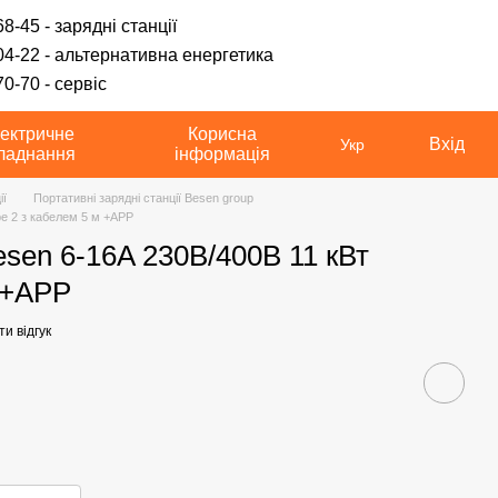
8-45 - зарядні станції
04-22 - альтернативна енергетика
0-70 - сервіс
ектричне
Корисна
Вхід
Укр
ладнання
інформація
ії
Портативні зарядні станції Besen group
pe 2 з кабелем 5 м +APP
sen 6-16A 230В/400В 11 кВт
м +APP
и відгук