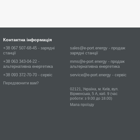
Контактна інформація
+38 067 507-68-45 - зарядні
sales@e-port.energy - продаж
станції
зарядні станції
+38 063 343-04-22 -
mms@e-port.energy - продаж
альтернативна енергетика
альтернативна енергетика
+38 093 372-70-70 - сервіс
service@e-port.energy - сервіс
Передзвонити вам?
02121, Україна, м. Київ, вул.
Вірменська, 5 А, каб. 9 (час
роботи: з 9.00 до 18.00)
Мапа проїзду