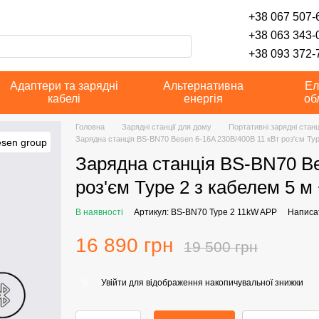
+38 067 507-6
+38 063 343-
+38 093 372-7
Адаптери та зарядні
Альтернативна
Ел
кабелі
енергія
об
Головна
Зарядні станції для дому
Портативні зарядні станц
Зарядна станція BS-BN70 Besen 6-16A 230В/400В 11 кВт роз'єм Ty
Зарядна станція BS-BN70 Be
роз'єм Type 2 з кабелем 5 
В наявності
Артикул: BS-BN70 Type 2 11kW APP
Написат
16 890 грн
19 500 грн
Увійти
для відображення накопичувальної знижки
%