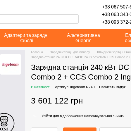
+38 067 507-6
+38 063 343-
+38 093 372-7
Адаптери та зарядні
Альтернативна
Ел
кабелі
енергія
об
Головна
Зарядні станції для бізнесу
Швидкісні зарядні стан
Зарядна станція 240 кВт DC RAPID 240 з роз'ємом CCS Combo 2 
Зарядна станція 240 кВт DC
Combo 2 + CCS Combo 2 In
В наявності
Артикул: Ingeteam R240
Написати відгук
3 601 122 грн
Увійти
для відображення накопичувальної знижки
%