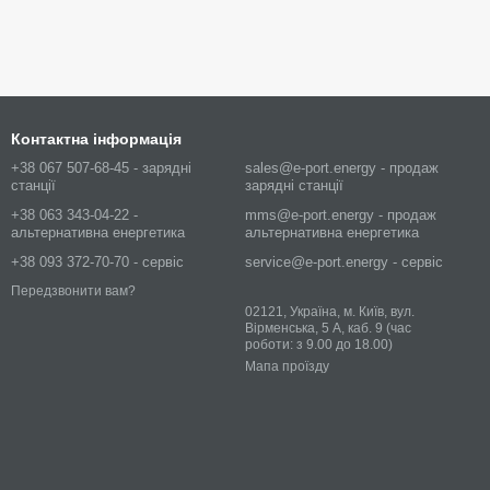
Контактна інформація
+38 067 507-68-45 - зарядні
sales@e-port.energy - продаж
станції
зарядні станції
+38 063 343-04-22 -
mms@e-port.energy - продаж
альтернативна енергетика
альтернативна енергетика
+38 093 372-70-70 - сервіс
service@e-port.energy - сервіс
Передзвонити вам?
02121, Україна, м. Київ, вул.
Вірменська, 5 А, каб. 9 (час
роботи: з 9.00 до 18.00)
Мапа проїзду