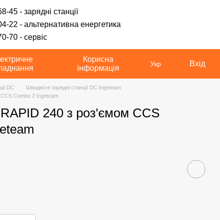
8-45 - зарядні станції
04-22 - альтернативна енергетика
0-70 - сервіс
ектричне
Корисна
Вхід
Укр
ладнання
інформація
ції DC
Швидкісні зарядні станції DC Ingeteam
+ CCS Combo 2 Ingeteam
 RAPID 240 з роз'ємом CCS
geteam