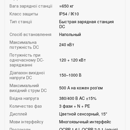
Вага зарядної станції
≈650 кг
Класс защиты
ІР54 / ІК10
Тип станції
Быстрая зарядная станция
DC
Спосіб встановлення
Напольный
Максимальна
240 кВт
потужність DC
Потужність при
одночасному DC-
120 + 120 кВт
заряджанні
Діапазон вихідної
150–1000 В
напруги DC
Максимальний
500 А на кожен роз'єм
вихідний струм DC
Вхідна напруга
380/400 В AC ±15%
Количество фаз
3 фази + N + PE
Дисплей
Цветной сенсорный, 15"
Мови інтерфейсу
Многоязычный интерфейс
Протоколи
OCPP 1.6J, OCPP 2.0.1 (опція),