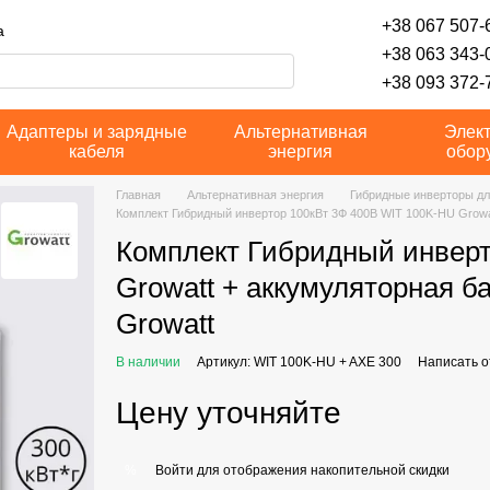
+38 067 507-6
а
+38 063 343-
+38 093 372-7
Адаптеры и зарядные
Альтернативная
Элек
кабеля
энергия
обор
Главная
Альтернативная энергия
Гибридные инверторы дл
Комплект Гибридный инвертор 100кВт 3Ф 400В WIT 100K-HU Growat
Комплект Гибридный инверт
Growatt + аккумуляторная б
Growatt
В наличии
Артикул: WIT 100K-HU + AXE 300
Написать о
Цену уточняйте
Войти
для отображения накопительной скидки
%