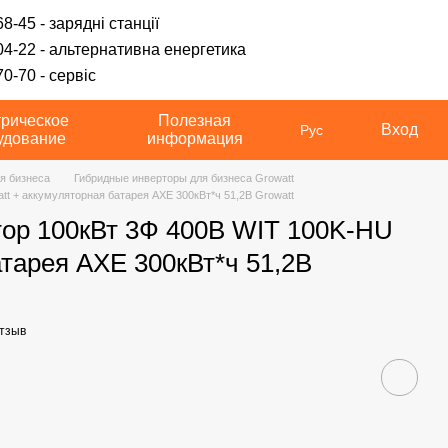
8-45 - зарядні станції
04-22 - альтернативна енергетика
0-70 - сервіс
трическое
Полезная
Вход
Рус
удование
информация
я бизнеса
Гибридные инверторы для бизнеса Growatt
t + аккумуляторная батарея AXE 300кВт*ч 51,2В Growatt
ор 100кВт 3Ф 400В WIT 100K-HU
атарея AXE 300кВт*ч 51,2В
тзыв