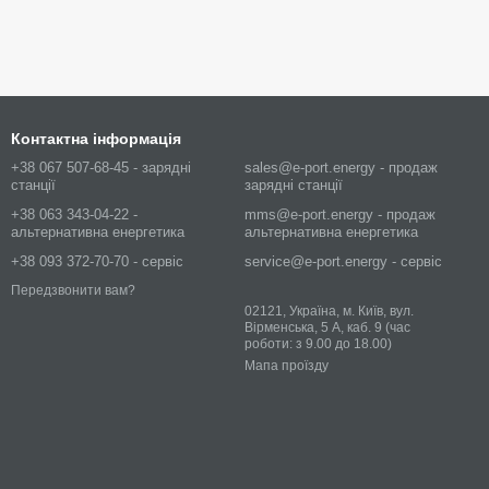
Контактна інформація
+38 067 507-68-45 - зарядні
sales@e-port.energy - продаж
станції
зарядні станції
+38 063 343-04-22 -
mms@e-port.energy - продаж
альтернативна енергетика
альтернативна енергетика
+38 093 372-70-70 - сервіс
service@e-port.energy - сервіс
Передзвонити вам?
02121, Україна, м. Київ, вул.
Вірменська, 5 А, каб. 9 (час
роботи: з 9.00 до 18.00)
Мапа проїзду