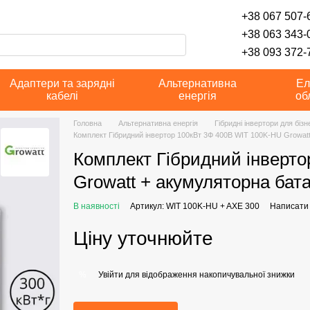
+38 067 507-6
+38 063 343-
+38 093 372-7
Адаптери та зарядні
Альтернативна
Ел
кабелі
енергія
об
Головна
Альтернативна енергія
Гібридні інвертори для бізн
Комплект Гібридний інвертор 100кВт 3Ф 400В WIT 100K-HU Growatt
Комплект Гібридний інверт
Growatt + акумуляторна бата
В наявності
Артикул: WIT 100K-HU + AXE 300
Написати 
Ціну уточнюйте
Увійти
для відображення накопичувальної знижки
%