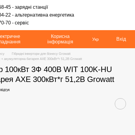
8-45 - зарядні станції
04-22 - альтернативна енергетика
0-70 - сервіс
ектричне
Корисна
Вхід
Укр
ладнання
інформація
есу
Гібридні інвертори для бізнесу Growatt
 + акумуляторна батарея AXE 300кВт*г 51,2В Growatt
ор 100кВт 3Ф 400В WIT 100K-HU
рея AXE 300кВт*г 51,2В Growatt
відгук