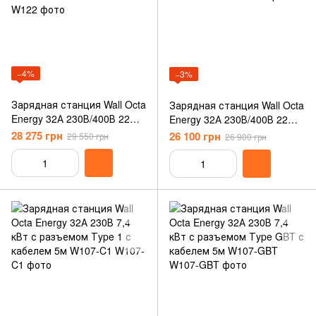
−4%
−3%
Зарядная станция Wall Octa
Зарядная станция Wall Octa
Energy 32А 230В/400В 22
Energy 32А 230В/400В 22
кВт с разъемом Тype 2 с
кВт с розеткой Тype 2
28 275 грн
26 100 грн
29 550 грн
26 900 грн
кабелем 5м W122-C22
W122-S22