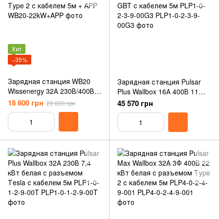
Хит
−35%
Зарядная станция WB20
Зарядная станция Pulsar
Wissenergy 32А 230В/400В
Plus Wallbox 16А 400В 11
22 кВт белая с разъемом
кВт белая с разъемом Тype
18 600 грн
45 570 грн
28 800 грн
Тype 2 с кабелем 5м + APP
GBT с кабелем 5м PLP1-0-
2-3-9-00G3