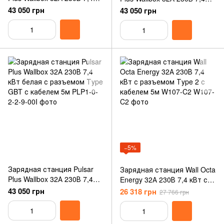
кВт белая с разъемом Тype
кВт черная с разъемом
43 050 грн
43 050 грн
2 с кабелем 5м PLP1-0-2-2-
Тype 2 с кабелем 5м PLP1-
9-001
0-2-2-9-002
−5%
Зарядная станция Pulsar
Зарядная станция Wall Octa
Plus Wallbox 32А 230В 7,4
Energy 32А 230В 7,4 кВт с
кВт белая с разъемом Тype
разъемом Тype 2 с кабелем
43 050 грн
26 318 грн
27 766 грн
GBT с кабелем 5м
5м W107-C2