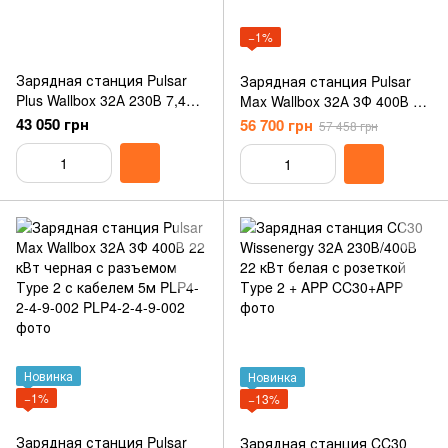
−1%
Зарядная станция Pulsar
Зарядная станция Pulsar
Plus Wallbox 32А 230В 7,4
Max Wallbox 32А 3Ф 400В 22
кВт белая с разъемом
кВт белая с разъемом Тype
43 050 грн
56 700 грн
57 458 грн
Тesla с кабелем 5м PLP1-0-
2 с кабелем 5м PLP4-0-2-4-
1-2-9-00T
9-001
Новинка
Новинка
−1%
−13%
Зарядная станция Pulsar
Зарядная станция CC30