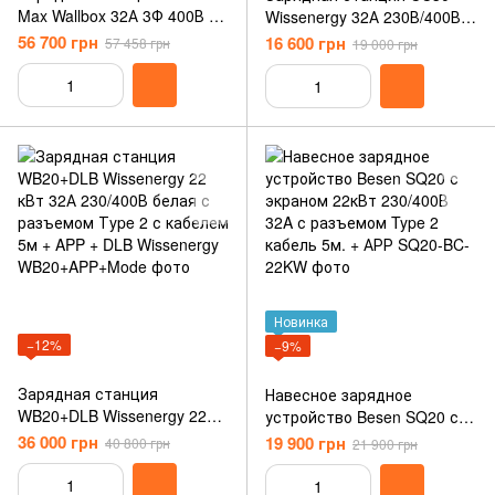
Max Wallbox 32А 3Ф 400В 22
Wissenergy 32А 230В/400В
кВт черная с разъемом
22 кВт белая с розеткой
56 700 грн
16 600 грн
57 458 грн
19 000 грн
Тype 2 с кабелем 5м PLP4-
Тype 2 + APP
2-4-9-002
Новинка
−12%
−9%
Зарядная станция
Навесное зарядное
WB20+DLB Wissenergy 22
устройство Besen SQ20 с
кВт 32А 230/400В белая с
экраном 22кВт 230/400В
36 000 грн
19 900 грн
40 800 грн
21 900 грн
разъемом Тype 2 с кабелем
32A с разъемом Type 2
5м + APP + DLB Wissenergy
кабель 5м. + АРР