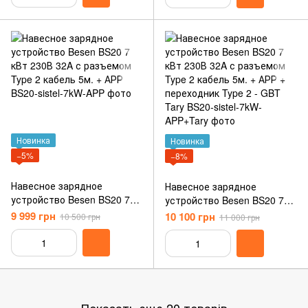
Новинка
Новинка
−5%
−8%
Навесное зарядное
Навесное зарядное
устройство Besen BS20 7
устройство Besen BS20 7
кВт 230В 32A с разъемом
кВт 230В 32A с разъемом
9 999 грн
10 100 грн
10 500 грн
11 000 грн
Type 2 кабель 5м. + АРР
Type 2 кабель 5м. + АРР +
переходник Type 2 - GBT
Tary
Показать еще 20 товарів