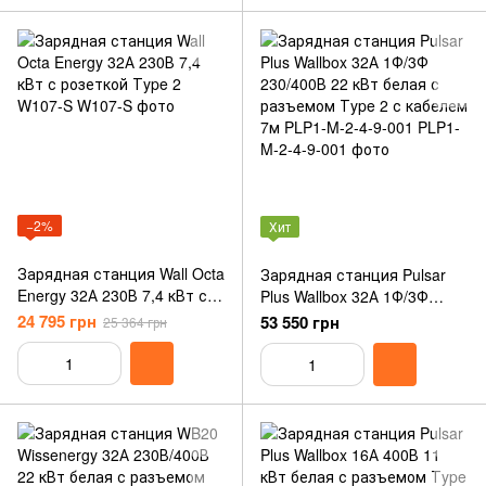
−2%
Хит
Зарядная станция Wall Octa
Зарядная станция Pulsar
Energy 32А 230В 7,4 кВт с
Plus Wallbox 32А 1Ф/3Ф
розеткой Тype 2 W107-S
230/400В 22 кВт белая с
24 795 грн
53 550 грн
25 364 грн
разъемом Тype 2 с кабелем
7м PLP1-M-2-4-9-001