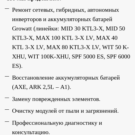
Ремонт сетевых, гибридных, автономных
инверторов и аккумуляторных батарей
Growatt (линейки:
MID
30
KTL
3-
X
,
MID
50
KTL
3-
X
,
MAX
100
KTL
3-
X
LV
,
MAX
40
KTL
3-
X
LV
,
MAX
80
KTL
3-
X
LV
,
WIT
50
K
-
XHU
,
WIT
100
K
-
XHU
,
SPF
5000
ES
,
SPF
6000
ES
).
Восстановление аккумуляторных батарей
(AXE, ARK 2,5
L
–
A
1).
Замену поврежденных элементов.
Очистку модулей от пыли и загрязнений.
Профессиональную диагностику и
консультацию.