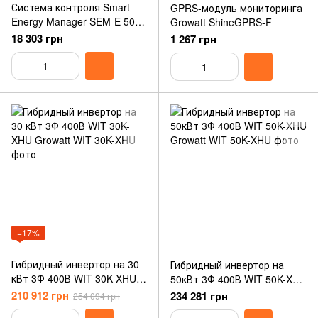
Система контроля Smart
GPRS-модуль мониторинга
Energy Manager SEM-E 50
Growatt ShineGPRS-F
кВт
18 303 грн
1 267 грн
−17%
Гибридный инвертор на 30
Гибридный инвертор на
кВт 3Ф 400В WIT 30K-XHU
50кВт 3Ф 400В WIT 50K-XHU
Growatt
Growatt
210 912 грн
234 281 грн
254 094 грн