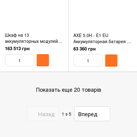
Шкаф на 13
AXE 5.0H - E1 EU
аккумуляторных модулей
Аккумуляторная батарея 5
Growatt AXE 65H-EE1 EU
кВт*г , 51.2В Growatt
163 513 грн
63 360 грн
Cabinet
Показать еще 20 товарів
Назад
Вперед
1
з 5