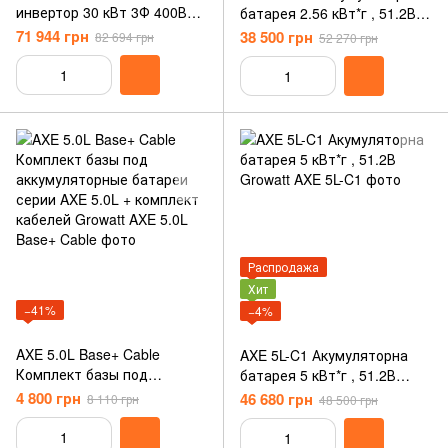
инвертор 30 кВт 3Ф 400В
батарея 2.56 кВт*г , 51.2В
Growatt
Growatt
71 944 грн
38 500 грн
82 694 грн
52 270 грн
Распродажа
Хит
−41%
−4%
AXE 5.0L Base+ Cable
AXE 5L-C1 Акумуляторна
Комплект базы под
батарея 5 кВт*г , 51.2В
аккумуляторные батареи
Growatt
4 800 грн
46 680 грн
8 110 грн
48 500 грн
серии AXE 5.0L + комплект
кабелей Growatt