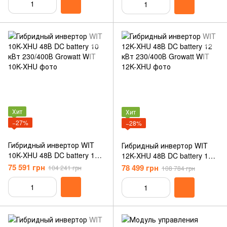
Хит
Хит
−27%
−28%
Гибридный инвертор WIT
Гибридный инвертор WIT
10K-XHU 48В DC battery 10
12K-XHU 48В DC battery 12
кВт 230/400В Growatt
кВт 230/400В Growatt
75 591 грн
78 499 грн
104 241 грн
108 784 грн