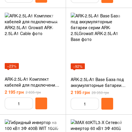
−23%
−92%
ARK-2.5L-A1 Комплект
ARK-2.5L-A1 Base База под
кабелей для подключения
аккумуляторные батареи
ARK2.5L-A1 Growatt
серии ARK-2.5LGrowatt
2 195 грн
2 195 грн
2 835 грн
28 350 грн