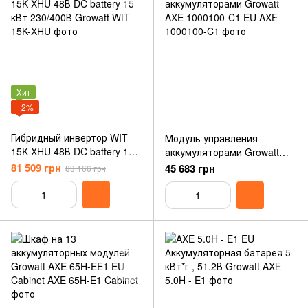
Хит
−2%
Гибридный инвертор WIT
Модуль управления
15K-XHU 48В DC battery 15
аккумуляторами Growatt
кВт 230/400В Growatt
AXE 1000100-C1 EU
81 509 грн
45 683 грн
83 166 грн