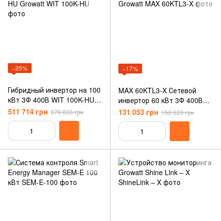
−25%
−17%
Гибридный инвертор на 100
MAX 60KTL3-X Сетевой
кВт 3Ф 400В WIT 100K-HU
инвертор 60 кВт 3Ф 400В
Growatt
Growatt
511 714 грн
131 053 грн
679 836 грн
158 620 грн