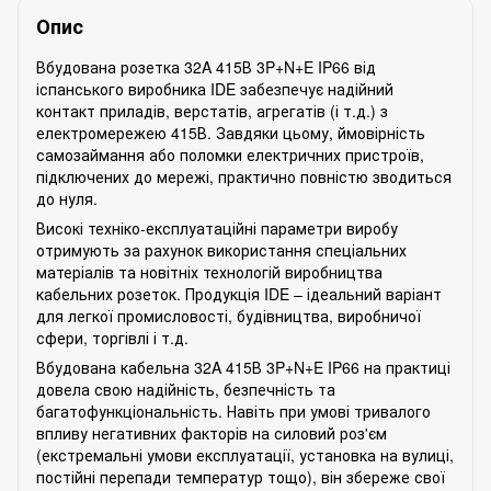
Опис
Вбудована розетка 32A 415В 3P+N+E IP66 від
іспанського виробника IDE забезпечує надійний
контакт приладів, верстатів, агрегатів (і т.д.) з
електромережею 415В. Завдяки цьому, ймовірність
самозаймання або поломки електричних пристроїв,
підключених до мережі, практично повністю зводиться
до нуля.
Високі техніко-експлуатаційні параметри виробу
отримують за рахунок використання спеціальних
матеріалів та новітніх технологій виробництва
кабельних розеток. Продукція IDE – ідеальний варіант
для легкої промисловості, будівництва, виробничої
сфери, торгівлі і т.д.
Вбудована кабельна 32A 415В 3P+N+E IP66 на практиці
довела свою надійність, безпечність та
багатофункціональність. Навіть при умові тривалого
впливу негативних факторів на силовий роз'єм
(екстремальні умови експлуатації, установка на вулиці,
постійні перепади температур тощо), він збереже свої