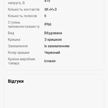
415
напруга, В
Кількість контактів
3К+Н+З
Кількість полюсів
5
Ступінь
IP66
пиловологозахисту
Вид
Вбудована
Кришка
З кришкою
Заземлення
Із заземленням
Колір кришки
Червоний
Країна-виробник
Іспанія
товару
Відгуки