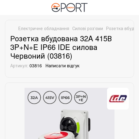
Електричне обладнання
Силові роз'єми
Розетка вбудов
Розетка вбудована 32A 415В
3P+N+E IP66 IDE силова
Червоний (03816)
Артикул:
03816
Написати відгук