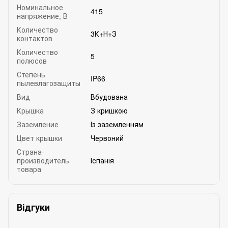
Номинальное
415
напряжение, В
Количество
3К+Н+З
контактов
Количество
5
полюсов
Степень
IP66
пылевлагозащиты
Вид
Вбудована
Крышка
З кришкою
Заземление
Із заземленням
Цвет крышки
Червоний
Страна-
производитель
Іспанія
товара
Відгуки