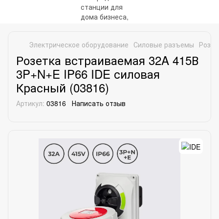
Электрическое оборудование
Силовые разъемы
Розет
Розетка встраиваемая 32A 415В
3P+N+E IP66 IDE силовая
Красный (03816)
Артикул:
03816
Написать отзыв