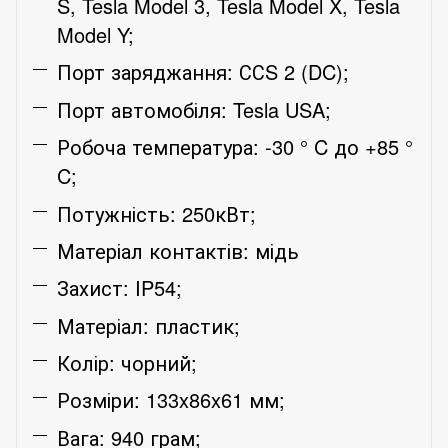
S, Tesla Model 3, Tesla Model X, Tesla
Model Y;
Порт заряджання:
ССS 2 (
DC
)
;
Порт автомобіля: Tesla USA;
Робоча температура: -30 ° C до +85 °
C;
Потужність: 250кВт;
Матеріал контактів: мідь
Захист: IP
54
;
Матеріал: пластик;
Колір: чорний;
Розміри: 133x86x61 мм;
Вага: 940 грам;