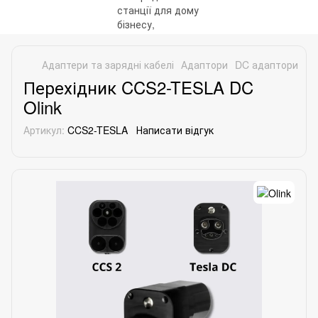
Адаптери та зарядні кабелі
Адаптори
DC адаптори
DC
Перехідник CCS2-TESLA DC
Olink
Артикул:
CCS2-TESLA
Написати відгук