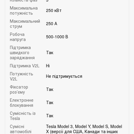
Максимальна
250 кВт
потужність
Максимальний
250 А
струм
Робоча
500-1000 В
напруга
Підтримка
швидкого
Так
заряджання
Підтримка V2L
Ні
Потужність
Не підтримується
V2L
Фіксатор
Так
роз’єму
Електронне
Так
блокування
Сумісність із
Так
Tesla
Сумісні
Tesla Model 3, Model Y, Model S, Model
автомобілі
X (версії для США, Канади та інших