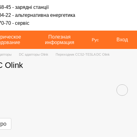
8-45 - зарядні станції
04-22 - альтернативна енергетика
0-70 - сервіс
трическое
Полезная
Вход
Рус
удование
информация
дапторы
DC адапторы Olink
Переходник CCS2-TESLA DC Olink
 Olink
тро