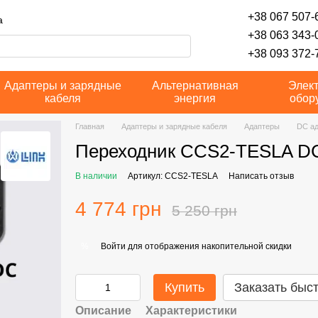
+38 067 507-6
а
+38 063 343-
+38 093 372-7
Адаптеры и зарядные
Альтернативная
Элек
кабеля
энергия
обор
Главная
Адаптеры и зарядные кабеля
Адаптеры
DC а
Переходник CCS2-TESLA DC
В наличии
Артикул: CCS2-TESLA
Написать отзыв
4 774 грн
5 250 грн
Войти
для отображения накопительной скидки
%
Купить
Заказать быс
Описание
Характеристики