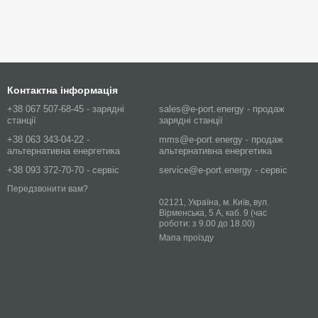
Контактна інформація
+38 067 507-68-45 - зарядні
sales@e-port.energy - продаж
станції
зарядні станції
+38 063 343-04-22 -
mms@e-port.energy - продаж
альтернативна енергетика
альтернативна енергетика
+38 093 372-70-70 - сервіс
service@e-port.energy - сервіс
Передзвонити вам?
02121, Україна, м. Київ, вул.
Вірменська, 5 А, каб. 9 (час
роботи: з 9.00 до 18.00)
Мапа проїзду