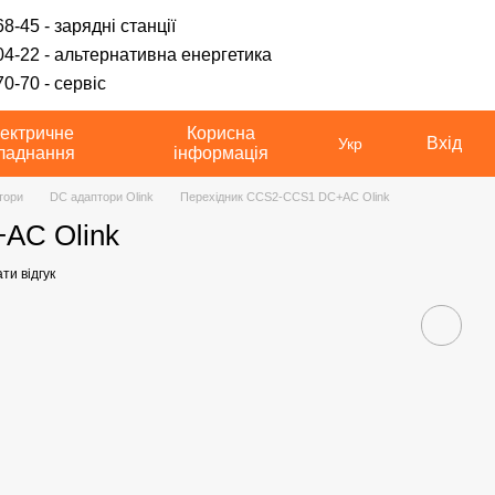
8-45 - зарядні станції
04-22 - альтернативна енергетика
0-70 - сервіс
ектричне
Корисна
Вхід
Укр
ладнання
інформація
тори
DC адаптори Olink
Перехідник CCS2-CCS1 DC+AC Olink
AC Olink
ти відгук