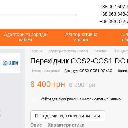
+38 067 507-6
+38 063 343-
+38 093 372-7
Адаптери та зарядні
Альтернативна
Ел
кабелі
енергія
об
Головна
Адаптери та зарядні кабелі
Адаптори
DC адап
Перехідник CCS2-CCS1 DC+
Немає в наявності
Артикул: CCS2-CCS1 DC+AC
Написа
6 400 грн
6 890 грн
Увійти
для відображення накопичувальної знижки
%
Повідомити, коли з'явиться
Опис
Характеристики