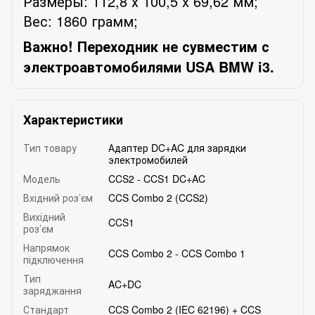
Размеры: 112,8 х 100,5 х 69,62 мм;
Вес: 1860 грамм;
Важно!
Переходник не сувместим с
электроавтомобилями USA BMW i3.
Характеристики
Тип товару
Адаптер DC+AC для зарядки
электромобилей
Модель
CCS2 - CCS1 DC+AC
Вхідний роз’єм
CCS Combo 2 (CCS2)
Вихідний
CCS1
роз’єм
Напрямок
CCS Combo 2 - CCS Combo 1
підключення
Тип
AC+DC
заряджання
Стандарт
CCS Combo 2 (IEC 62196) + CCS