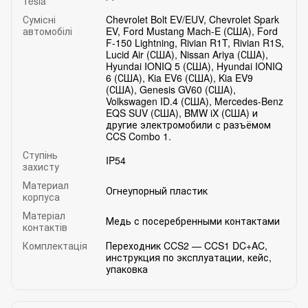
Tesla
Сумісні
Chevrolet Bolt EV/EUV, Chevrolet Spark
автомобілі
EV, Ford Mustang Mach-E (США), Ford
F-150 Lightning, Rivian R1T, Rivian R1S,
Lucid Air (США), Nissan Ariya (США),
Hyundai IONIQ 5 (США), Hyundai IONIQ
6 (США), Kia EV6 (США), Kia EV9
(США), Genesis GV60 (США),
Volkswagen ID.4 (США), Mercedes-Benz
EQS SUV (США), BMW iX (США) и
другие электромобили с разъёмом
CCS Combo 1.
Ступінь
IP54
захисту
Материал
Огнеупорный пластик
корпуса
Матеріал
Медь с посеребренными контактами
контактів
Комплектація
Переходник CCS2 — CCS1 DC+AC,
инструкция по эксплуатации, кейс,
упаковка