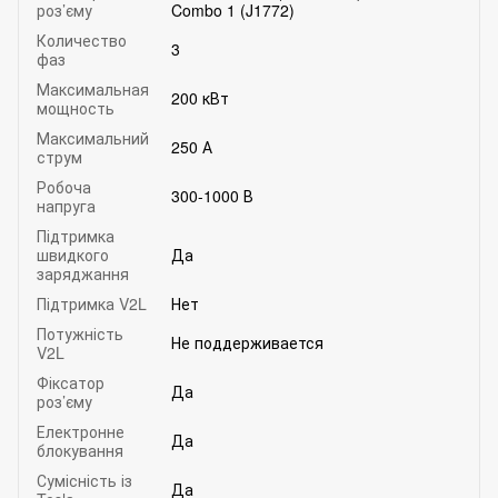
роз’єму
Combo 1 (J1772)
Количество
3
фаз
Максимальная
200 кВт
мощность
Максимальний
250 А
струм
Робоча
300-1000 В
напруга
Підтримка
швидкого
Да
заряджання
Підтримка V2L
Нет
Потужність
Не поддерживается
V2L
Фіксатор
Да
роз’єму
Електронне
Да
блокування
Сумісність із
Да