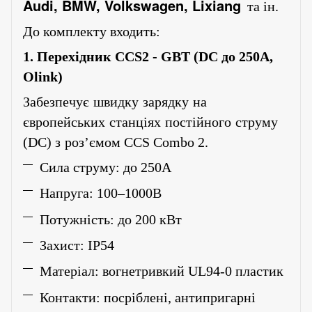
Audi, BMW, Volkswagen, Lixiang
та ін.
До комплекту входить:
1.
Перехідник
CCS2
-
GBT (DC
до
250A,
Olink)
Забезпечує
швидку
зарядку
на
європейських
станціях
постійного
струму
(DC)
з
роз
’
ємом CCS Combo 2.
Сила струму: до 250А
Напруга: 100–1000В
Потужність: до 200 кВт
Захист: IP54
Матеріал: вогнетривкий UL94-0 пластик
Контакти: посріблені, антипригарні