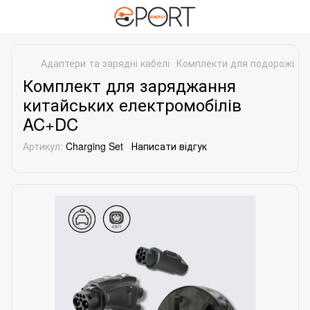
Адаптери та зарядні кабелі
Комплекти для подорожі
К
Комплект для заряджання
китайських електромобілів
AC+DC
Артикул:
Charging Set
Написати відгук