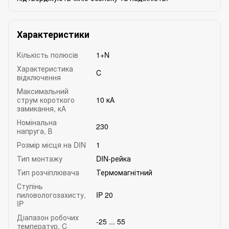
Характеристики
Кількість полюсів
1+N
Характеристика
C
відключення
Максимальний
струм короткого
10 кА
замикання, кА
Номінальна
230
напруга, В
Розмір місця на DIN
1
Тип монтажу
DIN-рейка
Тип розчіплювача
Термомагнітний
Ступінь
пиловологозахисту,
IP 20
IP
Діапазон робочих
-25 ... 55
температур, C