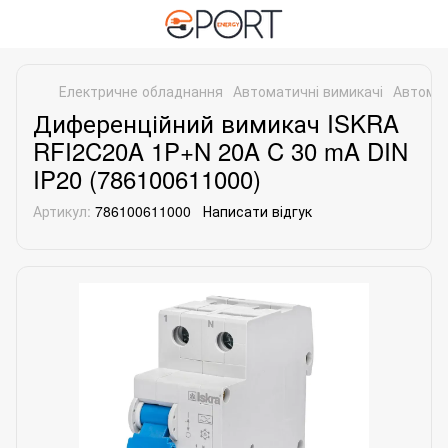
Електричне обладнання
Автоматичні вимикачі
Автомат
Диференційний вимикач ISKRA
RFI2C20A 1P+N 20A C 30 mA DIN
IP20 (786100611000)
Артикул:
786100611000
Написати відгук