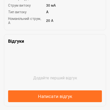
Струм витоку
30 мА
Тип витоку
A
Номанільний струм,
20 А
А
Відгуки
Додайте перший відгук
Написати відгук