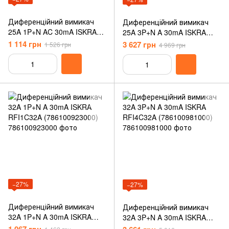
Диференційний вимикач
Диференційний вимикач
25A 1P+N AC 30mA ISKRA
25A 3P+N A 30mA ISKRA
KAFI2С25A (786100869000)
RFI4C25A (786100980000)
1 114 грн
3 627 грн
1 526 грн
4 969 грн
−27%
−27%
Диференційний вимикач
Диференційний вимикач
32A 1P+N A 30mA ISKRA
32A 3P+N A 30mA ISKRA
RFI1C32A (786100923000)
RFI4C32A (786100981000)