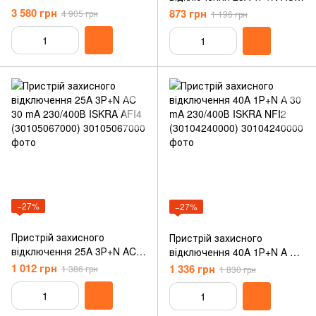
A 30 mA DIN IP20
30 mA 230/400В ISKRA AFI2
3 580 грн
873 грн
4 905 грн
1 196 грн
(786100979000)
(30105058000)
−27%
−27%
Пристрій захисного
Пристрій захисного
відключення 25A 3Р+N AC
відключення 40A 1Р+N A 30
30 mA 230/400В ISKRA AFI4
mA 230/400В ISKRA NFI2
1 012 грн
1 336 грн
1 386 грн
1 830 грн
(30105067000)
(30104240000)