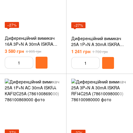
−27%
−27%
Диференційний вимикач
Диференційний вимикач
16A 3P+N A 30mA ISKRA
25A 1P+N A 30mA ISKRA
RFI4C16A (786100978000)
KAFI2С25A (786100856000)
3 580 грн
1 241 грн
4 905 грн
1 700 грн
−27%
−27%