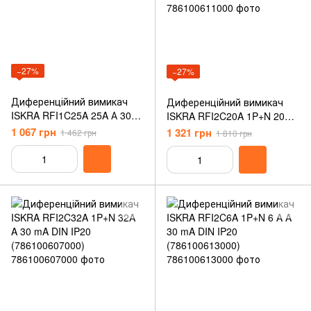
−27%
−27%
Диференційний вимикач
Диференційний вимикач
ISKRA RFI1C25A 25A А 30
ISKRA RFI2C20A 1P+N 20A
mA A 1P+N (786100922000)
C 30 mA DIN IP20
1 067 грн
1 321 грн
1 462 грн
1 810 грн
(786100611000)