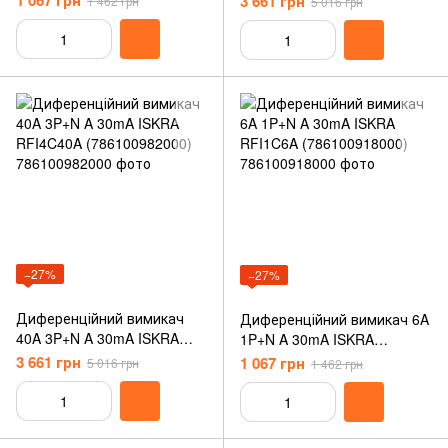
1 067 грн
3 661 грн
1 462 грн
5 016 грн
−27%
−27%
Диференційний вимикач
Диференційний вимикач 6A
40A 3P+N A 30mA ISKRA
1P+N A 30mA ISKRA
RFI4C40A (786100982000)
RFI1C6A (786100918000)
3 661 грн
1 067 грн
5 016 грн
1 462 грн