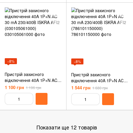
−8%
−8%
Пристрій захисного
Пристрій захисного
відключення 40A 1Р+N AC
відключення 40A 1Р+N АС
30 mA 230/400В ISKRA AFI2
30 mA 230/400В ISKRA AFI2
1 100 грн
1 544 грн
1 196 грн
1 680 грн
(030105061000)
(786101150000)
Показати ще 12 товарів