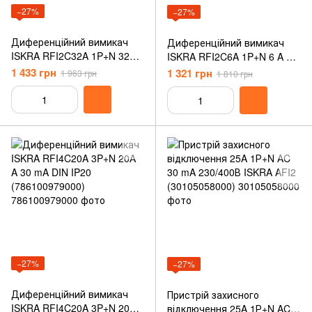
−27%
−27%
Диференційний вимикач
Диференційний вимикач
ISKRA RFI2C32A 1P+N 32A
ISKRA RFI2C6A 1P+N 6 A A
A 30 mA DIN IP20
30 mA DIN IP20
1 433 грн
1 321 грн
1 963 грн
1 810 грн
(786100607000)
(786100613000)
−27%
−27%
Диференційний вимикач
Пристрій захисного
ISKRA RFI4C20A 3P+N 20A
відключення 25A 1Р+N AC