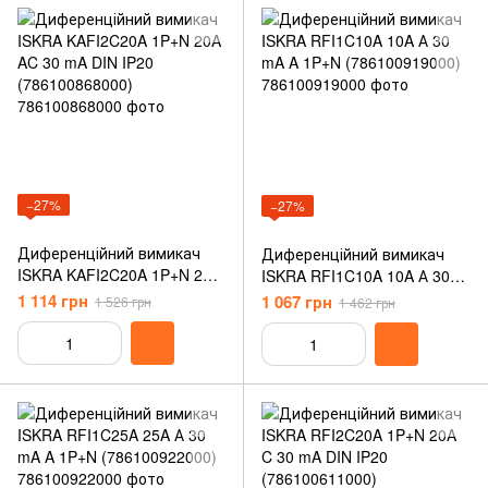
−27%
−27%
Диференційний вимикач
Диференційний вимикач
ISKRA KAFI2C20A 1P+N 20A
ISKRA RFI1C10A 10A А 30
AC 30 mA DIN IP20
mA A 1P+N (786100919000)
1 114 грн
1 067 грн
1 526 грн
1 462 грн
(786100868000)