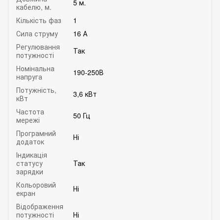
5 м.
кабелю, м.
Кількість фаз
1
Сила струму
16 А
Регулювання
Так
потужності
Номінальна
190-250В
напруга
Потужність,
3,6 кВт
кВт
Частота
50 Гц
мережі
Програмний
Ні
додаток
Індикація
статусу
Так
зарядки
Кольоровий
Ні
екран
Відображення
потужності
Ні