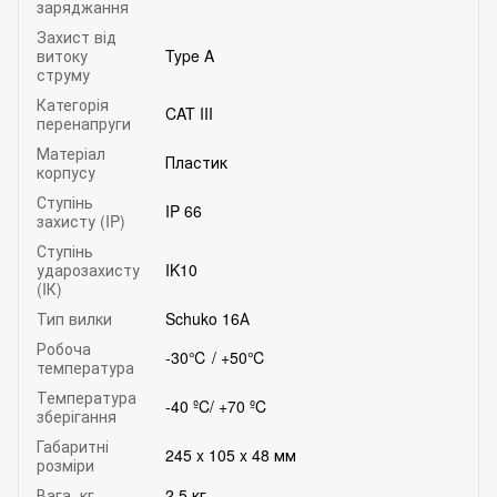
заряджання
Захист від
витоку
Type A
струму
Категорія
CAT III
перенапруги
Матеріал
Пластик
корпусу
Ступінь
IP 66
захисту (IP)
Ступінь
ударозахисту
IK10
(IК)
Тип вилки
Schuko 16А
Робоча
-30℃ / +50℃
температура
Температура
-40 ºC/ +70 ºC
зберігання
Габаритні
245 x 105 x 48 мм
розміри
Вага, кг
2,5 кг