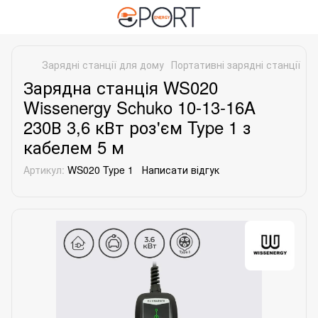
Зарядні станції для дому
Портативні зарядні станції
По
Зарядна станція WS020
Wissenergy Schuko 10-13-16A
230В 3,6 кВт роз'єм Type 1 з
кабелем 5 м
Артикул:
WS020 Type 1
Написати відгук