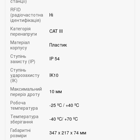
станції)
RFID
(радіочастотна
Ні
ідентифікація)
Категорія
CAT III
перенапруги
Матеріал
Пластик
корпусу
Ступінь
IP 54
захисту (IP)
Ступінь
ударозахисту
IK10
(IК)
Максимальний
10 мм
переріз дроту
Робоча
-25 ºC / +40 ºC
температура
Температура
-40 ºC/ +70 ºC
зберігання
Габаритні
347 x 217 x 74 мм
розміри