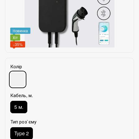
Новинка
Хіт
−35%
Колір
Кабель, м.
5 м.
Тип роз`єму
Type 2