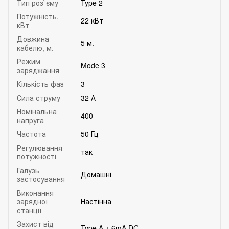
Тип роз`єму
Type 2
Потужність,
22 кВт
кВт
Довжина
5 м.
кабелю, м.
Режим
Mode 3
заряджання
Кількість фаз
3
Сила струму
32 А
Номінальна
400
напруга
Частота
50 Гц
Регулювання
так
потужності
Галузь
Домашні
застосування
Виконання
зарядної
Настінна
станції
Захист від
Type A + 6mA DC