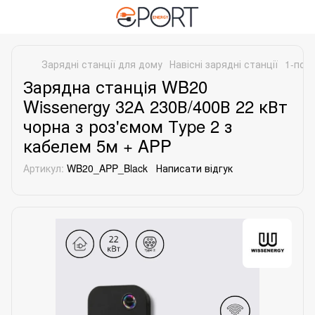
Зарядні станції для дому
Навісні зарядні станції
1-порт
Зарядна станція WB20
Wissenergy 32А 230В/400В 22 кВт
чорна з роз'ємом Тype 2 з
кабелем 5м + APP
Артикул:
WB20_APP_Black
Написати відгук