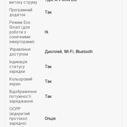
витоку струму
Програмний
Так
додаток
Режим Eco
Smart (для
роботи з
Ні
сонячними
інверторами)
Управління
Дисплей, Wi-Fi, Bluetooth
доступом
Індикація
статусу
Так
зарядки
Кольоровий
Так
екран
Відображення
потужності
Так
заряджання
OCPP
(відкритий
протокол
Опція
зарядної