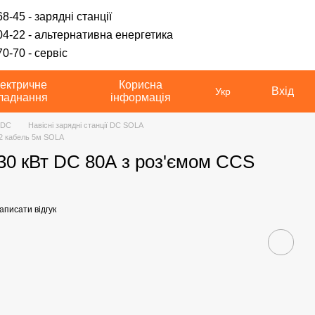
8-45 - зарядні станції
04-22 - альтернативна енергетика
0-70 - сервіс
ектричне
Корисна
Вхід
Укр
ладнання
інформація
ї DC
Навісні зарядні станції DC SOLA
 2 кабель 5м SOLA
 30 кВт DC 80А з роз'ємом CCS
аписати відгук