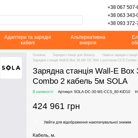
+38 067 507-6
+38 063 343-
+38 093 372-7
Адаптери та зарядні
Альтернативна
Ел
кабелі
енергія
об
Головна
Зарядні станції для бізнесу
Навісні зарядні станці
Зарядна станція Wall-E Box 30 кВт DC 80А з роз'ємом CCS Combo
Зарядна станція Wall-E Box
Combo 2 кабель 5м SOLA
В наявності
Артикул: SOLA-DC-30-W1-CCS_80-KID10
Н
424 961 грн
Увійти
для відображення накопичувальної знижки
%
Кабель, м.