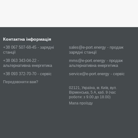
Контактна інформація
+38 067 507-68-45 - зарядні
sales@e-port.energy - продаж
станції
зарядні станції
+38 063 343-04-22 -
mms@e-port.energy - продаж
альтернативна енергетика
альтернативна енергетика
+38 093 372-70-70 - сервіс
service@e-port.energy - сервіс
Передзвонити вам?
02121, Україна, м. Київ, вул.
Вірменська, 5 А, каб. 9 (час
роботи: з 9.00 до 18.00)
Мапа проїзду