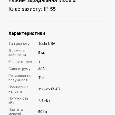
Клас захисту:
IP
55
Характеристики
Тип роз`єму
Tesla USA
Довжина
5 м.
кабелю, м.
Кількість фаз
1
Сила струму
32А
Регулювання
Так
потужності
Номінальна
190-250В АС
напруга
Потужність,
7,4 кВт
кВт
Частота
50 Гц
мережі