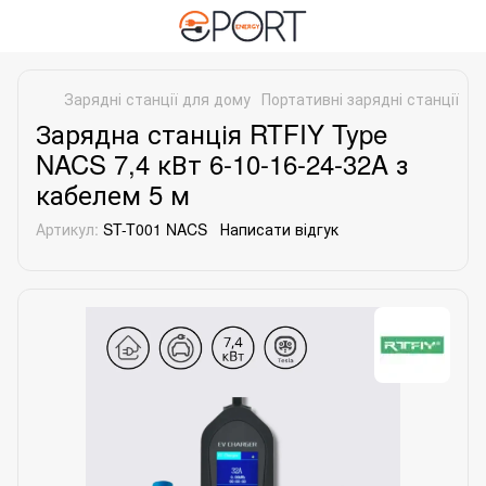
Зарядні станції для дому
Портативні зарядні станції
По
Зарядна станція RTFIY Type
NACS 7,4 кВт 6-10-16-24-32A з
кабелем 5 м
Артикул:
ST-T001 NACS
Написати відгук