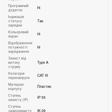
Програмний
Ні
додаток
Індикація
статусу
Так
зарядки
Кольоровий
Ні
екран
Відображення
потужності
Ні
заряджання
Захист від
витоку
Type A
струму
Категорія
CAT III
перенапруги
Матеріал
Пластик
корпусу
Ступінь
IP 55
захисту (IP)
Ступінь
ударозахисту
IK 09