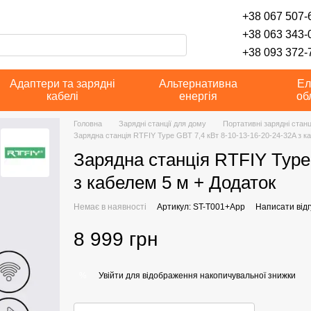
+38 067 507-6
+38 063 343-
+38 093 372-7
Адаптери та зарядні
Альтернативна
Ел
кабелі
енергія
об
Головна
Зарядні станції для дому
Портативні зарядні станц
Зарядна станція RTFIY Type GBT 7,4 кВт 8-10-13-16-20-24-32A з к
Зарядна станція RTFIY Type 
з кабелем 5 м + Додаток
Немає в наявності
Артикул: ST-T001+App
Написати відг
8 999 грн
Увійти
для відображення накопичувальної знижки
%