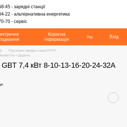
8-45 - зарядні станції
04-22 - альтернативна енергетика
0-70 - сервіс
ектричне
Корисна
Вхід
Укр
ладнання
інформація
ії
Портативні зарядні станції RTFIY
абелем 5 м + Додаток
GBT 7,4 кВт 8-10-13-16-20-24-32A
ук