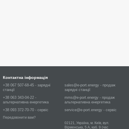
Контактна інформація
+38 067 507-68-45 - зарядні
sales@e-port.energy - продаж
станції
зарядні станції
+38 063 343-04-22 -
mms@e-port.energy - продаж
альтернативна енергетика
альтернативна енергетика
+38 093 372-70-70 - сервіс
service@e-port.energy - сервіс
Передзвонити вам?
02121, Україна, м. Київ, вул.
Вірменська, 5 А, каб. 9 (час