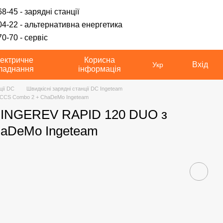
8-45 - зарядні станції
04-22 - альтернативна енергетика
0-70 - сервіс
ектричне
Корисна
Вхід
Укр
ладнання
інформація
ції DC
Швидкісні зарядні станції DC Ingeteam
 CCS Combo 2 + ChaDeMo Ingeteam
C INGEREV RAPID 120 DUO з
haDeMo Ingeteam