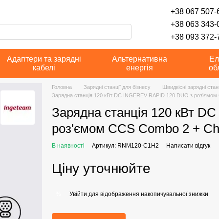
+38 067 507-6
+38 063 343-
+38 093 372-7
Адаптери та зарядні
Альтернативна
Ел
кабелі
енергія
об
Головна
Зарядні станції для бізнесу
Швидкісні зарядні стан
Зарядна станція 120 кВт DC INGEREV RAPID 120 DUO з роз'ємом
Зарядна станція 120 кВт D
роз'ємом CCS Combo 2 + C
В наявності
Артикул: RNM120-C1H2
Написати відгук
Ціну уточнюйте
Увійти
для відображення накопичувальної знижки
%