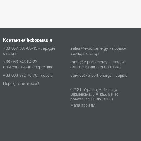
Контактна інформація
+38 067 507-68-45 - зарядні
sales@e-port.energy - продаж
станції
зарядні станції
+38 063 343-04-22 -
mms@e-port.energy - продаж
альтернативна енергетика
альтернативна енергетика
+38 093 372-70-70 - сервіс
service@e-port.energy - сервіс
Передзвонити вам?
02121, Україна, м. Київ, вул.
Вірменська, 5 А, каб. 9 (час
роботи: з 9.00 до 18.00)
Мапа проїзду