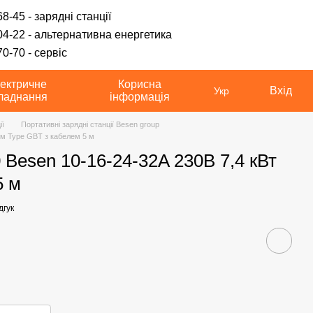
8-45 - зарядні станції
04-22 - альтернативна енергетика
0-70 - сервіс
ектричне
Корисна
Вхід
Укр
ладнання
інформація
ії
Портативні зарядні станції Besen group
єм Type GBT з кабелем 5 м
Besen 10-16-24-32A 230В 7,4 кВт
5 м
дгук