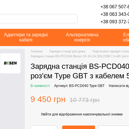
+38 067 507-6
+38 063 343-
+38 093 372-7
Адаптери та зарядні
Альтернативна
Ел
кабелі
енергія
об
Головна
Зарядні станції для дому
Портативні зарядні станц
Зарядна станція BS-PCD040 Besen 10-16-24-32A 230В 7,4 кВт роз'
Зарядна станція BS-PCD040 
роз'єм Type GBT з кабелем 
В наявності
Артикул: BS-PCD040 Type GBT
Написати ві
9 450 грн
10 773 грн
Увійти
для відображення накопичувальної знижки
%