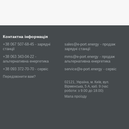
Контактна інформація
+38 067 507-68-45 - зарядні
sales@e-port.energy - продаж
станції
зарядні станції
+38 063 343-04-22 -
mms@e-port.energy - продаж
альтернативна енергетика
альтернативна енергетика
+38 093 372-70-70 - сервіс
service@e-port.energy - сервіс
Передзвонити вам?
02121, Україна, м. Київ, вул.
Вірменська, 5 А, каб. 9 (час
роботи: з 9.00 до 18.00)
Мапа проїзду