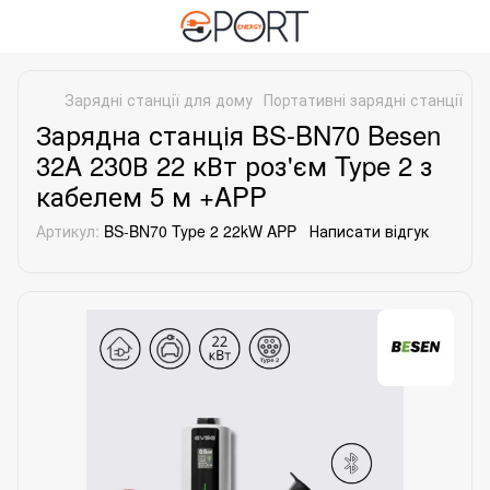
Зарядні станції для дому
Портативні зарядні станції
По
Зарядна станція BS-BN70 Besen
32A 230В 22 кВт роз'єм Type 2 з
кабелем 5 м +APP
Артикул:
BS-BN70 Type 2 22kW APP
Написати відгук