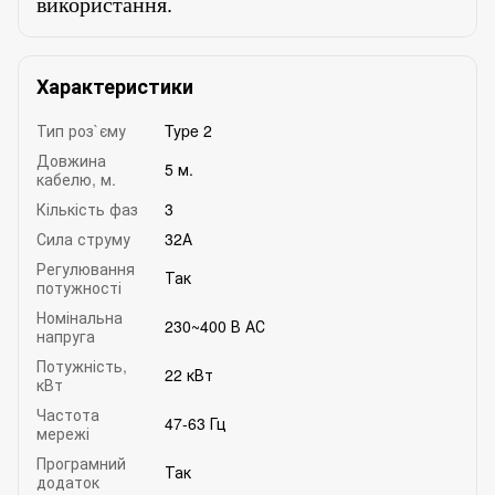
використання.
Характеристики
Тип роз`єму
Type 2
Довжина
5 м.
кабелю, м.
Кількість фаз
3
Сила струму
32А
Регулювання
Так
потужності
Номінальна
230~400 В АС
напруга
Потужність,
22 кВт
кВт
Частота
47-63 Гц
мережі
Програмний
Так
додаток