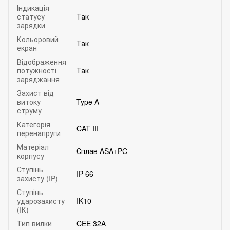
Індикація
статусу
Так
зарядки
Кольоровий
Так
екран
Відображення
потужності
Так
заряджання
Захист від
витоку
Type A
струму
Категорія
CAT III
перенапруги
Матеріал
Сплав ASA+PC
корпусу
Ступінь
IP 66
захисту (IP)
Ступінь
ударозахисту
IK10
(IК)
Тип вилки
CEE 32A