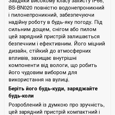
Завдяки
високому класу захисту
IP66
,
BS-BN
020 повністю водонепроникний
і пилонепроникний, забезпечуючи
надійну роботу в будь-яку погоду. Під
сильним дощем, снігом або пилом
цей зарядний пристрій залишається
безпечним і ефективним. Його міцний
дизайн, стійкий до атмосферних
впливів, захищає внутрішні
компоненти від вологи, що робить
його чудовим вибором для
використання на вулиці.
Беріть його будь-куди, заряджайте
будь-коли
Розроблений із думкою про зручність,
цей зарядний пристрій компактний і