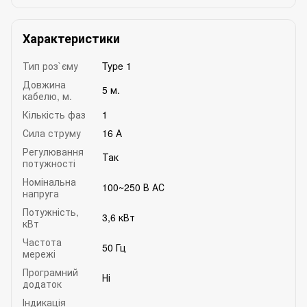
Характеристики
Тип роз`єму
Type 1
Довжина
5 м.
кабелю, м.
Кількість фаз
1
Сила струму
16 А
Регулювання
Так
потужності
Номінальна
100~250 В АС
напруга
Потужність,
3,6 кВт
кВт
Частота
50 Гц
мережі
Програмний
Ні
додаток
Індикація