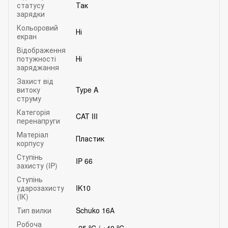
статусу
Так
зарядки
Кольоровий
Ні
екран
Відображення
потужності
Ні
заряджання
Захист від
витоку
Type A
струму
Категорія
CAT III
перенапруги
Матеріал
Пластик
корпусу
Ступінь
IP 66
захисту (IP)
Ступінь
ударозахисту
IK10
(IК)
Тип вилки
Schuko 16А
Робоча