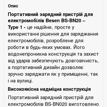
Опис
Портативний зарядний пристрій для
електромобілів Besen BS-
BN
20 –
Type
1 -
це надійне, просте у
використанні рішення для заряджання
електромобілів, розроблене для
роботи
в
будь-яких умовах. Його
водонепроникна конструкція та захист
від ударів забезпечують довговічність,
а портативний дизайн дозволяє
зручно
заряджати як у приміщенні, так
і на вулиці.
Високоякісна надміцна конструкція
Портативний зарядний пристрій для
електромобілів BS-BN020 виготовлено