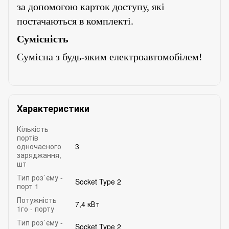
за допомогою карток доступу, які
постачаються в комплекті.
Сумісність
Сумісна з будь-яким електроавтомобілем!
Характеристики
Кількість
портів
одночасного
3
заряджання,
шт
Тип роз`єму -
Socket Type 2
порт 1
Потужність
7,4 кВт
1го - порту
Тип роз`єму -
Socket Type 2