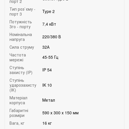
порт 2
Тип роз`єму -
Type 2
порт 3
Потужність
7,4 кВт
3го - порту
Номінальна
220/380 В
напруга
Сила струму
32А
Частота
45-55 Гц
мережі
Ступінь
IP 54
захисту (IP)
Ступінь
ударозахисту
IK 10
(IК)
Матеріал
Метал
корпуса
Габаритні
590 х 300 х 150 мм
розміри
Вага, кг
16 кг