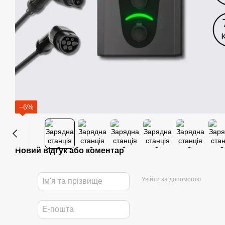
−6%
Новий відгук або коментар
Увійти за допомогою