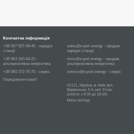
Контактна інформація
+38 067 507-68-45 - зарядні
sales@e-port.energy - продаж
станції
зарядні станції
+38 063 343-04-22 -
mms@e-port.energy - продаж
альтернативна енергетика
альтернативна енергетика
+38 093 372-70-70 - сервіс
service@e-port.energy - сервіс
Передзвонити вам?
02121, Україна, м. Київ, вул.
Вірменська, 5 А, каб. 9 (час
роботи: з 9.00 до 18.00)
Мапа проїзду