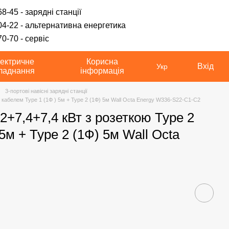
8-45 - зарядні станції
04-22 - альтернативна енергетика
0-70 - сервіс
ектричне
Корисна
Вхід
Укр
ладнання
інформація
3-портові навісні зарядні станції
+ кабелем Type 1 (1Ф ) 5м + Type 2 (1Ф) 5м Wall Octa Energy W336-S22-C1-C2
2+7,4+7,4 кВт з розеткою Type 2
5м + Type 2 (1Ф) 5м Wall Octa