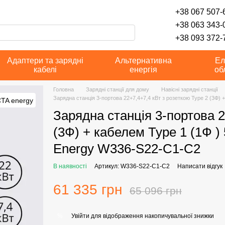
+38 067 507-6
+38 063 343-
+38 093 372-7
Адаптери та зарядні
Альтернативна
Ел
кабелі
енергія
об
Головна
Зарядні станції для дому
Навісні зарядні станції
Зарядна станція 3-портова 22+7,4+7,4 кВт з розеткою Type 2 (3Ф) 
Зарядна станція 3-портова 2
(3Ф) + кабелем Type 1 (1Ф ) 
Energy W336-S22-C1-C2
В наявності
Артикул: W336-S22-C1-C2
Написати відгук
61 335 грн
65 096 грн
Увійти
для відображення накопичувальної знижки
%