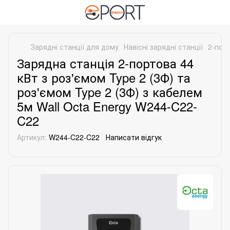
Зарядні станції для дому
Навісні зарядні станції
2-порт
Зарядна станція 2-портова 44
кВт з роз'ємом Type 2 (3Ф) та
роз'ємом Type 2 (3Ф) з кабелем
5м Wall Octa Energy W244-C22-
C22
Артикул:
W244-C22-C22
Написати відгук