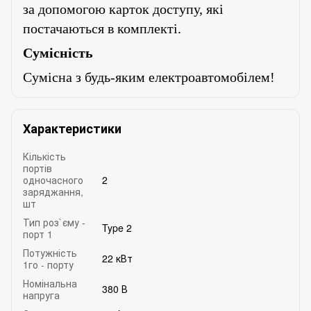
за допомогою карток доступу, які
постачаються в комплекті.
Сумісність
Сумісна з будь-яким електроавтомобілем!
Характеристики
Кількість
портів
одночасного
2
заряджання,
шт
Тип роз`єму -
Type 2
порт 1
Потужність
22 кВт
1го - порту
Номінальна
380 В
напруга