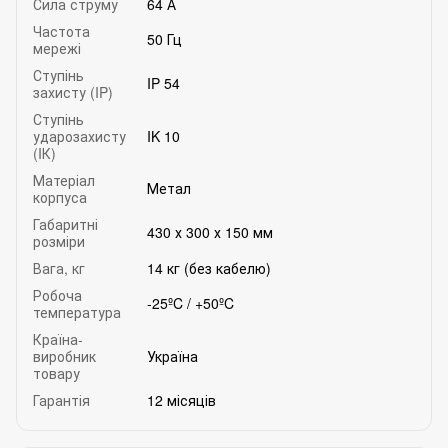
Сила струму
64 А
Частота
50 Гц
мережі
Ступінь
IP 54
захисту (IP)
Ступінь
ударозахисту
IK 10
(IК)
Матеріал
Метал
корпуса
Габаритні
430 х 300 х 150 мм
розміри
Вага, кг
14 кг (без кабелю)
Робоча
-25ºC / +50ºC
температура
Країна-
виробник
Україна
товару
Гарантія
12 місяців