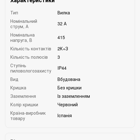
Характеристики
Тип
Вилка
Номінальний
32 А
струм, А
Номінальна
415
напруга, В
Кількість контактів
2К+З
Кількість полюсів
3
Ступінь
IP44
пиловологозахисту
Вид
Вбудована
Кришка
Без кришки
Заземлення
Із заземленням
Колір кришки
Червоний
Країна-виробник
Іспанія
товару