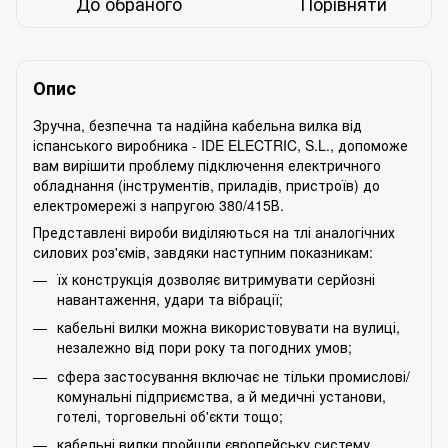
До обраного
Порівняти
Опис
Зручна, безпечна та надійна кабельна вилка від
іспанського виробника - IDE ELECTRIC, S.L., допоможе
вам вирішити проблему підключення електричного
обладнання (інструментів, приладів, пристроїв) до
електромережі з напругою 380/415В.
Представлені вироби виділяються на тлі аналогічних
силових роз'ємів, завдяки наступним показникам:
їх конструкція дозволяє витримувати серйозні
навантаження, удари та вібрації;
кабельні вилки можна використовувати на вулиці,
незалежно від пори року та погодних умов;
сфера застосування включає не тільки промислові/
комунальні підприємства, а й медичні установи,
готелі, торговельні об'єкти тощо;
кабельні вилки пройшли європейську систему