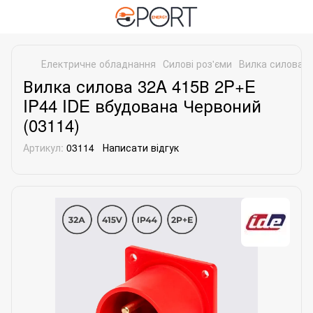
Електричне обладнання
Силові роз'єми
Вилка силова 3
Вилка силова 32A 415В 2P+E
IP44 IDE вбудована Червоний
(03114)
Артикул:
03114
Написати відгук