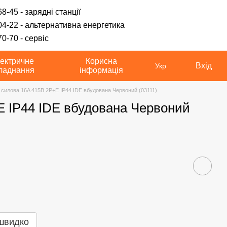
8-45 - зарядні станції
04-22 - альтернативна енергетика
0-70 - сервіс
ектричне
Корисна
Вхід
Укр
ладнання
інформація
 силова 16A 415В 2P+E IP44 IDE вбудована Червоний (03111)
E IP44 IDE вбудована Червоний
швидко