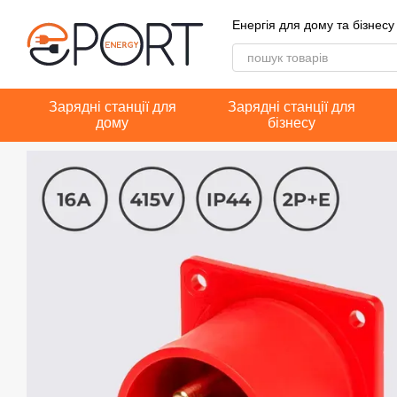
Перейти до основного контенту
Енергія для дому та бізнесу
Зарядні станції для
Зарядні станції для
дому
бізнесу