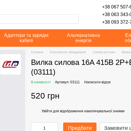
+38 067 507-6
+38 063 343-
+38 093 372-7
Адаптери та зарядні
Альтернативна
Ел
кабелі
енергія
об
Головна
Електричне обладнання
Силові роз'єми
Вилка
Вилка силова 16A 415В 2P+
(03111)
В наявності
Артикул: 03111
Написати відгук
520 грн
Увійти
для відображення накопичувальної знижки
%
Придбати
Замовити 