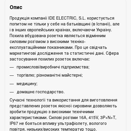
Опис
Продукція компанії IDE ELECTRIC, S.L. користується
попитом не тільки у себе на батьківщині (в Іспанії), але
і в інших європейських країнах, включаючи Україну.
Похила вбудована розетка являється відмінним
силовим роз'ємом з високими техніко-
експлуатаційними показниками. Про це свідчать
маркетингові дослідження та статистичні дані. Сфера
застосування похилих розеток включає:
промислові/виробничі підприємства;
торгівлю; різноманітні майстерні;
медицину;
домашнє господарство.
Сучасні технології та використання для виготовлення
представлених розеток якісної сировини дозволяють
зробити продукцію з високими технічними
характеристиками. Силові роз'єми 16А, 415V, 3P+N+T,
IP67 не бояться впливу ультрафіолету, вологого
повітря, низьких/високих температур тощо.