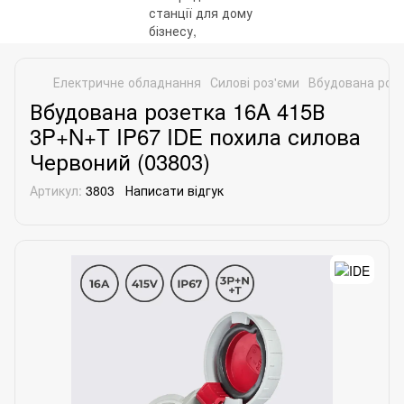
Електричне обладнання
Силові роз'єми
Вбудована розе
Вбудована розетка 16A 415В
3P+N+T IP67 IDE похила силова
Червоний (03803)
Артикул:
3803
Написати відгук