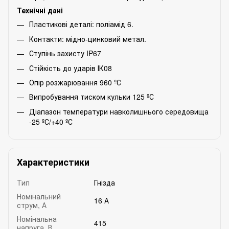
Технічні дані
Пластикові деталі: поліамід 6.
Контакти: мідно-цинковий метал.
Ступінь захисту IP67
Стійкість до ударів ІК08
Опір розжарювання 960 ºС
Випробування тиском кульки 125 ºС
Діапазон температури навколишнього середовища
-25 ºС/+40 ºС
Характеристики
Тип
Гнізда
Номінальний
16 А
струм, А
Номінальна
415
напруга, В