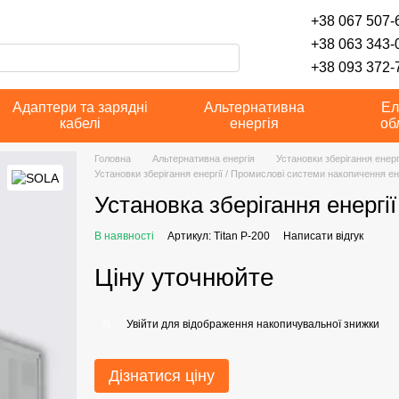
+38 067 507-6
+38 063 343-
+38 093 372-7
Адаптери та зарядні
Альтернативна
Ел
кабелі
енергія
об
Головна
Альтернативна енергія
Установки зберігання енерг
Установки зберігання енергії / Промислові системи накопичення ен
Установка зберігання енергії
В наявності
Артикул: Titan P-200
Написати відгук
Ціну уточнюйте
Увійти
для відображення накопичувальної знижки
%
Дізнатися ціну