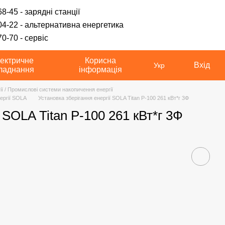
8-45 - зарядні станції
04-22 - альтернативна енергетика
0-70 - сервіс
ектричне
Корисна
Вхід
Укр
ладнання
інформація
ії / Промислові системи накопичення енергії
ергії SOLA
Установка зберігання енергії SOLA Titan P-100 261 кВт*г 3Ф
 SOLA Titan P-100 261 кВт*г 3Ф