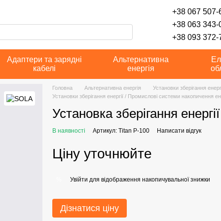
+38 067 507-6
+38 063 343-
+38 093 372-7
Адаптери та зарядні
Альтернативна
Ел
кабелі
енергія
об
Головна
Альтернативна енергія
Установки зберігання енерг
Установки зберігання енергії / Промислові системи накопичення ен
Установка зберігання енергії
В наявності
Артикул: Titan P-100
Написати відгук
Ціну уточнюйте
Увійти
для відображення накопичувальної знижки
%
Дізнатися ціну