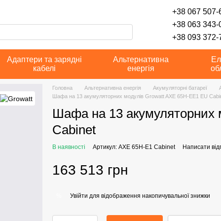
+38 067 507-6
+38 063 343-
+38 093 372-7
Адаптери та зарядні
Альтернативна
Ел
кабелі
енергія
об
Головна
Альтернативна енергія
Акумуляторні батареї
Шафа на 13 акумуляторних модулів Growatt AXE 65H-EE1 EU Cabi
Шафа на 13 акумуляторних 
Cabinet
В наявності
Артикул: AXE 65H-E1 Cabinet
Написати відг
163 513 грн
Увійти
для відображення накопичувальної знижки
%