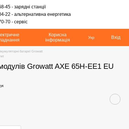
8-45 - зарядні станції
04-22 - альтернативна енергетика
0-70 - сервіс
ектричне
Корисна
Вхід
Укр
ладнання
інформація
Акумуляторні батареї Growatt
net
модулів Growatt AXE 65H-EE1 EU
ук