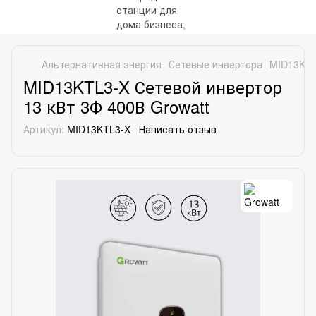
Альтернативная энергия
Сетевые инвертора
MID13KTL
MID13KTL3-X Сетевой инвертор
13 кВт 3Ф 400В Growatt
Артикул:
MID13KTL3-X
Написать отзыв