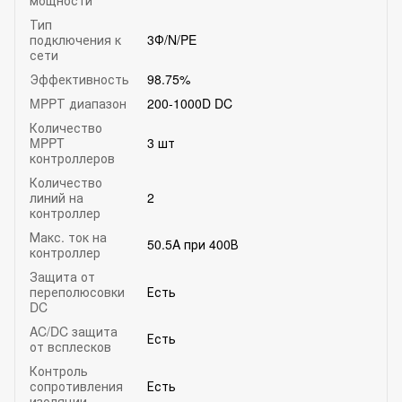
Тип
подключения к
3Ф/N/PE
сети
Эффективность
98.75%
MPPТ диапазон
200-1000D DC
Количество
MPPT
3 шт
контроллеров
Количество
линий на
2
контроллер
Макс. ток на
50.5A при 400В
контроллер
Защита от
переполюсовки
Есть
DC
AC/DC защита
Есть
от всплесков
Контроль
сопротивления
Есть
изоляции