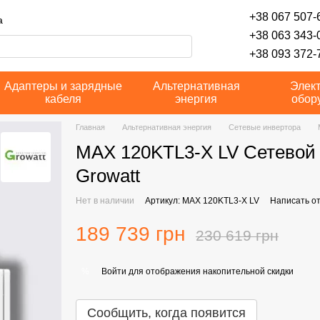
+38 067 507-6
а
+38 063 343-
+38 093 372-7
Адаптеры и зарядные
Альтернативная
Элек
кабеля
энергия
обор
Главная
Альтернативная энергия
Сетевые инвертора
MAX 120KTL3-X LV Сетевой 
Growatt
Нет в наличии
Артикул: MAX 120KTL3-X LV
Написать о
189 739 грн
230 619 грн
Войти
для отображения накопительной скидки
%
Сообщить, когда появится