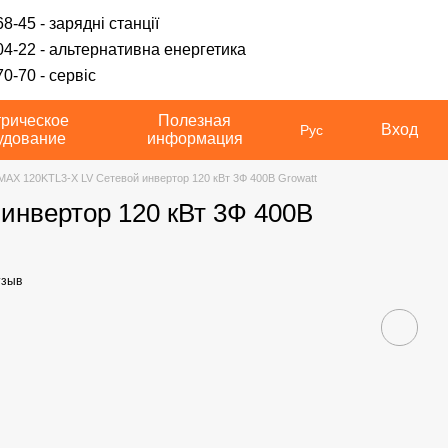
8-45 - зарядні станції
04-22 - альтернативна енергетика
0-70 - сервіс
трическое
Полезная
Вход
Рус
удование
информация
MAX 120KTL3-X LV Сетевой инвертор 120 кВт 3Ф 400В Growatt
инвертор 120 кВт 3Ф 400В
тзыв