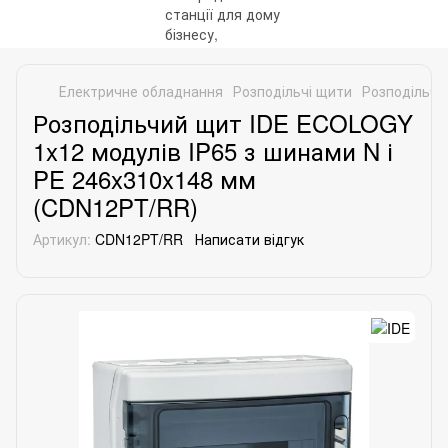
Електричне обладнання
Розподільчі щити
Розподільчі
Розподільчий щит IDE ECOLOGY
1x12 модулів IP65 з шинами N і
PE 246x310x148 мм
(CDN12PT/RR)
Артикул:
CDN12PT/RR
Написати відгук