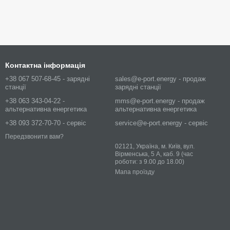
Контактна інформація
+38 067 507-68-45 - зарядні
sales@e-port.energy - продаж
станції
зарядні станції
+38 063 343-04-22 -
mms@e-port.energy - продаж
альтернативна енергетика
альтернативна енергетика
+38 093 372-70-70 - сервіс
service@e-port.energy - сервіс
Передзвонити вам?
02121, Україна, м. Київ, вул.
Вірменська, 5 А, каб. 9 (час
роботи: з 9.00 до 18.00)
Мапа проїзду