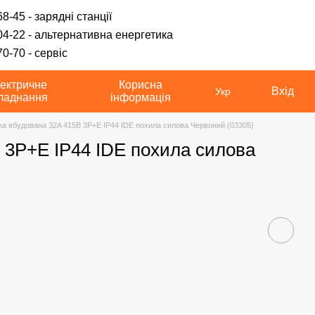
8-45 - зарядні станції
04-22 - альтернативна енергетика
0-70 - сервіс
ектричне
Корисна
Вхід
Укр
ладнання
інформація
ка вбудована 32A 415В 3P+E IP44 IDE похила силова Червоний (03305)
 3P+E IP44 IDE похила силова