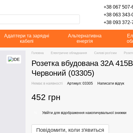
+38 067 507-6
+38 063 343-
+38 093 372-7
Адаптери та зарядні
Альтернативна
Ел
кабелі
енергія
об
Головна
Електричне обладнання
Силові роз'єми
Розет
Розетка вбудована 32A 415В
Червоний (03305)
Немає в наявності
Артикул: 03305
Написати відгук
452 грн
Увійти
для відображення накопичувальної знижки
%
Повідомити, коли з'явиться