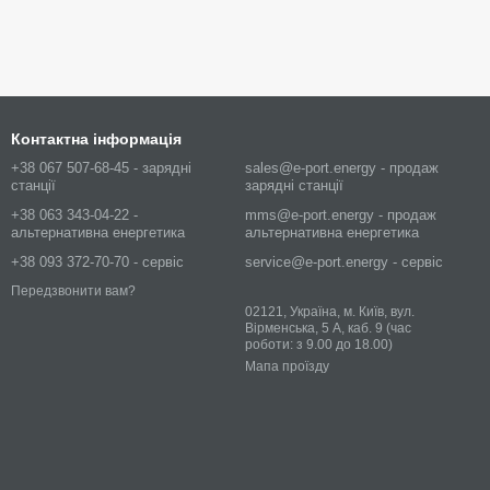
Контактна інформація
+38 067 507-68-45 - зарядні
sales@e-port.energy - продаж
станції
зарядні станції
+38 063 343-04-22 -
mms@e-port.energy - продаж
альтернативна енергетика
альтернативна енергетика
+38 093 372-70-70 - сервіс
service@e-port.energy - сервіс
Передзвонити вам?
02121, Україна, м. Київ, вул.
Вірменська, 5 А, каб. 9 (час
роботи: з 9.00 до 18.00)
Мапа проїзду