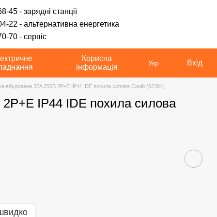
8-45 - зарядні станції
04-22 - альтернативна енергетика
0-70 - сервіс
ектричне
Корисна
Вхід
Укр
ладнання
інформація
ка вбудована 32A 250В 2P+E IP44 IDE похила силова Синій (02304)
 2P+E IP44 IDE похила силова
швидко