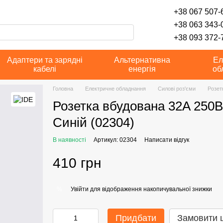
+38 067 507-6
+38 063 343-
+38 093 372-7
Адаптери та зарядні
Альтернативна
Ел
кабелі
енергія
об
Головна
Електричне обладнання
Силові роз'єми
Розет
Розетка вбудована 32A 250В
Синій (02304)
В наявності
Артикул: 02304
Написати відгук
410 грн
Увійти
для відображення накопичувальної знижки
%
Придбати
Замовити 