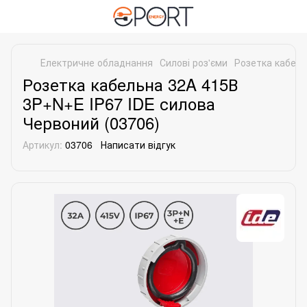
Електричне обладнання
Силові роз'єми
Розетка кабель
Розетка кабельна 32A 415В
3P+N+E IP67 IDE силова
Червоний (03706)
Артикул:
03706
Написати відгук