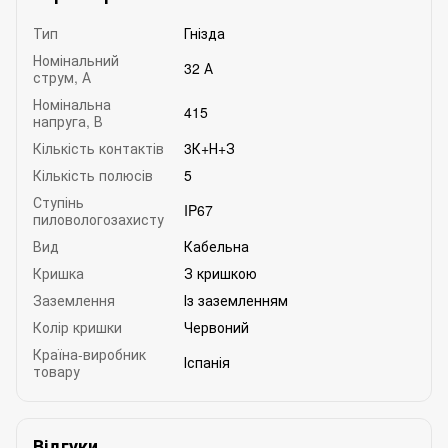
Тип
Гнізда
Номінальний
32 А
струм, А
Номінальна
415
напруга, В
Кількість контактів
3К+Н+З
Кількість полюсів
5
Ступінь
IP67
пиловологозахисту
Вид
Кабельна
Кришка
З кришкою
Заземлення
Із заземленням
Колір кришки
Червоний
Країна-виробник
Іспанія
товару
Відгуки