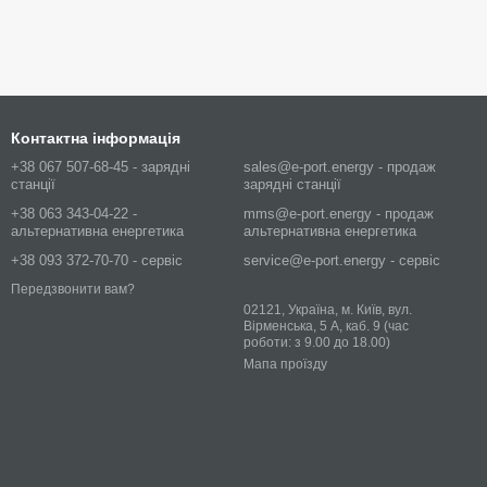
Контактна інформація
+38 067 507-68-45 - зарядні
sales@e-port.energy - продаж
станції
зарядні станції
+38 063 343-04-22 -
mms@e-port.energy - продаж
альтернативна енергетика
альтернативна енергетика
+38 093 372-70-70 - сервіс
service@e-port.energy - сервіс
Передзвонити вам?
02121, Україна, м. Київ, вул.
Вірменська, 5 А, каб. 9 (час
роботи: з 9.00 до 18.00)
Мапа проїзду