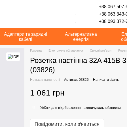
+38 067 507-6
+38 063 343-
+38 093 372-7
Адаптери та зарядні
Альтернативна
Ел
кабелі
енергія
об
Головна
Електричне обладнання
Силові роз'єми
Розет
Розетка настінна 32A 415В 
(03826)
Немає в наявності
Артикул: 03826
Написати відгук
1 061 грн
Увійти
для відображення накопичувальної знижки
%
Повідомити, коли з'явиться