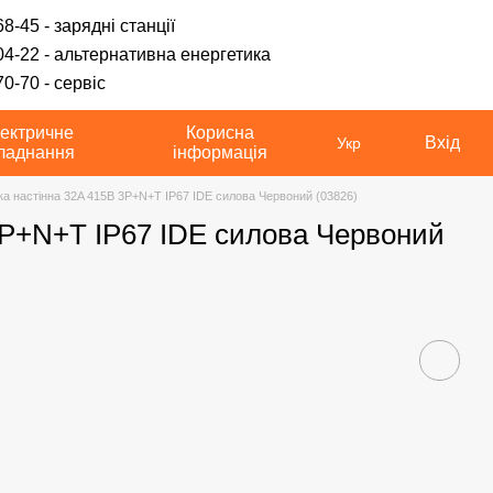
8-45 - зарядні станції
04-22 - альтернативна енергетика
0-70 - сервіс
ектричне
Корисна
Вхід
Укр
ладнання
інформація
ка настінна 32A 415В 3P+N+T IP67 IDE силова Червоний (03826)
3P+N+T IP67 IDE силова Червоний